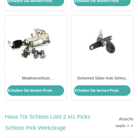
Erhalten Sie besten Preis
Erhalten Sie besten Preis
Metallverschluss
Sicherheit Silber Auto Schloss
Zylinderverschlüsse
Zylinder Hintertür Schloss Für
Zündverschluss Set Honda Civic
Opel Ersatz
Erhalten Sie besten Preis
Erhalten Sie besten Preis
Verschluss Set für Honda Auto
Türverschlüsse Modul
Haus Tür Schloss Lishi 2 In1 Picks
Ansicht
mehr > >
Schloss Pick Werkzeuge