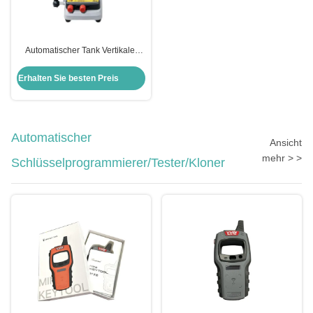
Automatischer Tank Vertikaler
Autoschlüssel Schneidemaschine
Schlosserwerkzeuge Xhorse
Erhalten Sie besten Preis
Condox
Automatischer
Ansicht
mehr > >
Schlüsselprogrammierer/Tester/Kloner