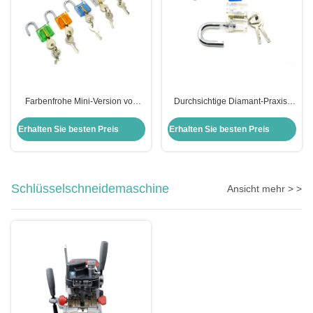
Farbenfrohe Mini-Version von
Durchsichtige Diamant-Praxis-
Word Transparent Praxis Schloss
Hängeschloss Pick Lock Kit
Set 5pcs
Kombination von Ausrüstung
Erhalten Sie besten Preis
Erhalten Sie besten Preis
Schlüsselschneidemaschine
Ansicht mehr > >