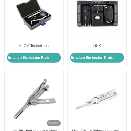
KLOM-Toolset aus
HUK
Edelstahlfasern der vierten
Schlüsselbefestigungswerkzeug -
Generation
Schlüssel-Stift-Entferner Schloss
Erhalten Sie besten Preis
Erhalten Sie besten Preis
Pick Gun Schlosser-Tool
Entfernen Schlosser-Tool
Video