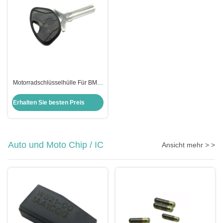
Motorradschlüsselhülle Für BMW
Moto Bmw Schlüsselverschluss
Schlüsselhülle Ersatz
Erhalten Sie besten Preis
Auto und Moto Chip / IC
Ansicht mehr > >