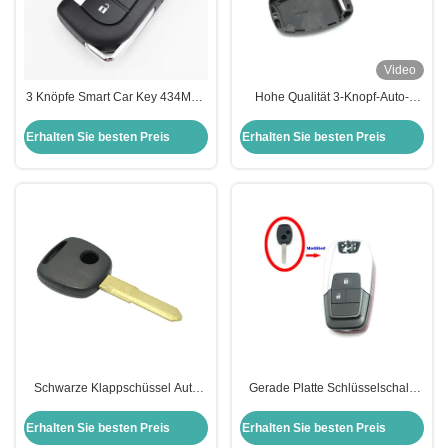
Video
3 Knöpfe Smart Car Key 434MHZ
Hohe Qualität 3-Knopf-Auto-
Smart Key für den T-oyota Camry
Schlüssel Fall Fernbedienung
Schlüssel Ersatzabdeckung für
Erhalten Sie besten Preis
Erhalten Sie besten Preis
Honda Car Key Shell
Schwarze Klappschüssel Auto
Gerade Platte Schlüsselschale
Fernbedienung Schlüssel
Modifizierte intelligente Farbe
Schüssel mit Knopf Auto
Backen Klappbare Honda
Erhalten Sie besten Preis
Erhalten Sie besten Preis
Schlüssel Schüssel Ersatzkoffer
Autoschlüssel Schal Ersatz