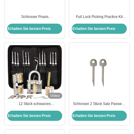
Schlosser Praxis
Full Lock Picking Practice Kit
Auswahlwerkzeuge 20-in-1
Tools + Clear Lock für Echtzeit-
Haken Schlosser Schlosser
Lernen
Erhalten Sie besten Preis
Erhalten Sie besten Preis
Auswahl Haus Schloss Set
Video
12 Stück schwarzes
Schlosser 2 Stück Satz Passwort
Schlosserwerkzeug Schlosspick
Vorhängeschloss freischalten
Set Transparentes Schlosspick-
Werkzeuge Schlosser Schlüssel
Erhalten Sie besten Preis
Erhalten Sie besten Preis
Übungskit Werkzeuge
Schlosser Training Kit