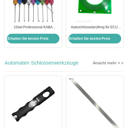
10set Professional KABA
Autoschlüsselprüfring für ECU-
Locksmith Supplies for House
Induktionssignalerkennung im
Lock-Picking Tools
Automobilbereich
Erhalten Sie besten Preis
Erhalten Sie besten Preis
Automaten Schlosserwerkzeuge
Ansicht mehr > >