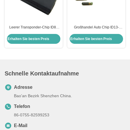
Leerer Transponder-Chip ID8A
Großhandel Auto Chip ID13-
H128 Bit Verschlüsselungs-Chip
MG00 13 Glas Transponder Chip
Auto-Chips Chip für Toyota
Honda Auto Schlüsselkasten
Erhalten Sie besten Preis
Erhalten Sie besten Preis
Ersatz
Schnelle Kontaktaufnahme
Adresse
Bao'an Bezirk Shenzhen China.
Telefon
86-0755-82599253
E-Mail