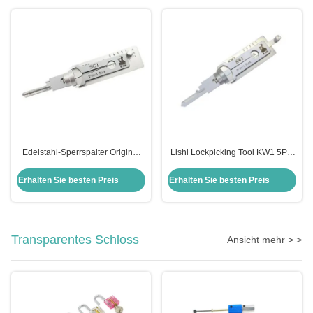
Edelstahl-Sperrspalter Original
Lishi Lockpicking Tool KW1 5Pin
Lishi 2 in 1 Spalter Schlage Sc1
2in1 Schließschlüssel und
Decoder Tool
Erhalten Sie besten Preis
Erhalten Sie besten Preis
Transparentes Schloss
Ansicht mehr > >