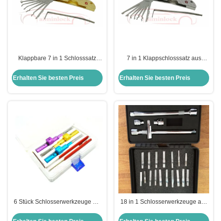
Klappbare 7 in 1 Schlosssatz
7 in 1 Klappschlosssatz aus
Schlosserwerkzeuge Haoshi
Edelstahl Schlossinstrumente
Klappschlosserwerkzeuge (gelb)
(Silber)
Erhalten Sie besten Preis
Erhalten Sie besten Preis
6 Stück Schlosserwerkzeuge mit
18 in 1 Schlosserwerkzeuge aus
verstellbaren kreuzförmigen
Edelstahl
Schlosspickwerkzeugen