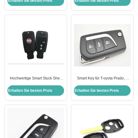
Erhalten Sie besten Preis
Erhalten Sie besten Preis
Anpassungsfähige Farboptionen
Hochwertige Smart Stuck Shell
Smart Key für T-oyota Prado, 3
beschädigt Ersatz
Tasten Smart Fernbedienung
Schlüsselschüssel für F-iat
434MHZ
Erhalten Sie besten Preis
Erhalten Sie besten Preis