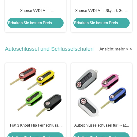
Xhorse VVDI Mini-
Xhorse VVDI Mini Skylark Gerät
Schlüsselwerkzeug 250g
Fob Auto Fernbedienung
Fernschlüsselprogrammierer für
Schlüssel Programmierer
Erhalten Sie besten Preis
Erhalten Sie besten Preis
Universalfahrzeuge Anwendbar
Autoschlüssel und Schlüsselschalen
Ansicht mehr > >
Fiat 3 Knopf Flip Fernschlüssel
Autoschlüsselschüssel für F-iat 3
Shell Auto Schlüssel Shell Farbe
Tasten Flip
Option
Fernschlüsselschüssel