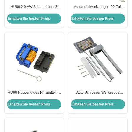
HU66 2.0 VW Schnellöffner &
Automobilwerkzeuge - 22 Zoll
Decoder Schlossöffner
langlebige und kompakte
Schlosserhändler Hardware
Fahrzeugwartungswerkzeuge
Erhalten Sie besten Preis
Erhalten Sie besten Preis
Werkzeuge
aus Nickelplatten, mit
hervorragendem Drehmoment,
geeignet für Fachleute und DIY-
Benutzer
HU66 Notwendiges Hilfsmittel für
Auto Schlosser Werkzeuge
die Schlüsselzusammenstellung
Neueste Zündschloss Entfernung
Pin Tool Für Honda
Erhalten Sie besten Preis
Erhalten Sie besten Preis