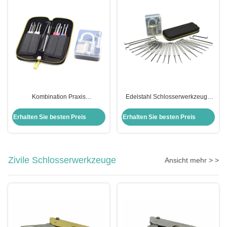
Kombination Praxis
Edelstahl Schlosserwerkzeuge
Vorhängeschloss Set Edelstahl
22pcs Auto Schloss Pick Set mit
22pcs Auto Lock Pick Kit Set
transparenten Praxis
Erhalten Sie besten Preis
Erhalten Sie besten Preis
Transparent Praxis
Vorhängeschloss
Vorhängeschloss Pick Set
Zivile Schlosserwerkzeuge
Ansicht mehr > >