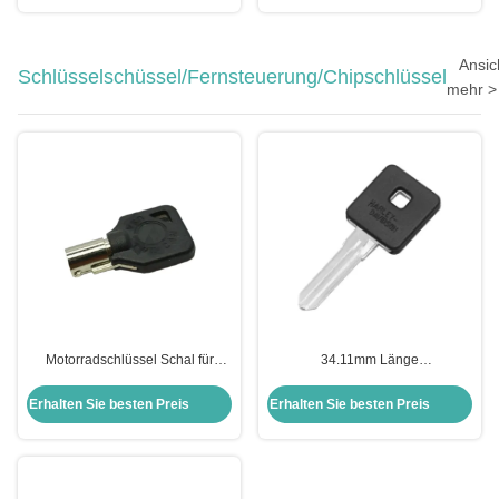
Ansic
Schlüsselschüssel/Fernsteuerung/Chipschlüssel
mehr >
Motorradschlüssel Schal für
34.11mm Länge
Harley Shell Schwarzer leerer
Motorradschlüsselhülle für
Schlüssel für US H-arley
Harley-Davidson Keyblade
Erhalten Sie besten Preis
Erhalten Sie besten Preis
Motorrad