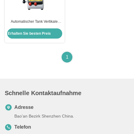
Automatischer Tank Vertikaler
Autoschlüssel Schneidemaschine
Schlosserwerkzeuge Xhorse
Erhalten Sie besten Preis
Condox
1
Schnelle Kontaktaufnahme
Adresse
Bao'an Bezirk Shenzhen China.
Telefon