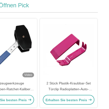
Öffnen Pick
Video
zeugwerkzeuge
2 Stück Plastik-Kraubbar-Set
en-Ratchet-Kaliber-
Türclip Radioplatten-Auto-
iter Bremskolben-
Entfernung Werkzeug Plastik
 Sie besten Preis
Erhalten Sie besten Preis
ben-Kaliber-Piston-
Trim Audio-Armaturenbrett
ter/Separator-Pad-
Demontage Reparaturwerkzeug