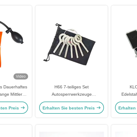
Mon
Video
s Dauerhaftes
H66 7-teiliges Set
KLO
ange Mittlerer
Autosperrwerkzeuge
Edelstah
latte Für Auto
Autosperrwerkzeuge zum Öffnen
sten Preis
Erhalten Sie besten Preis
Erhalten
ser
von Autotüren