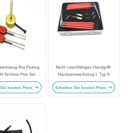
werkzeug Rot Picking
Nicht rutschfähiges Handgriff-
hl Schloss Pick Set für
Hardwarewerkzeug L Typ 8
en dritten VW
Stück Pin Set Werkzeug für
 Sie besten Preis
Erhalten Sie besten Preis
Schlosser Quick Pick