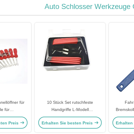
Auto Schlosser Werkzeuge 
ellöffner für
10 Stück Set rutschfeste
Fahr
e für
Handgriffe L-Modell
Bremskolb
e 11-teiliges
Schließwerkzeug hochwertiges
Verbre
sten Preis
Erhalten Sie besten Preis
Erhalten
Auto Schlosserwerkzeug
Diskkol
Verbrei