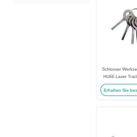
Schlosser Werkze
HU66 Laser Track
Schnellöffnen 
Erhalten Sie be
Schloss Re