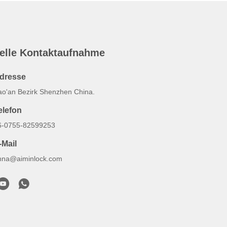
elle Kontaktaufnahme
dresse
ao'an Bezirk Shenzhen China.
elefon
6-0755-82599253
-Mail
nna@aiminlock.com