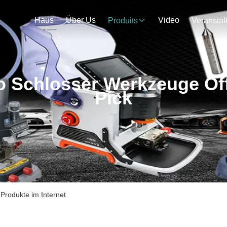
Haus
Über Us
Video
Produits
o Schlosser Werkzeuge Öf
Pick
Produkte im Internet