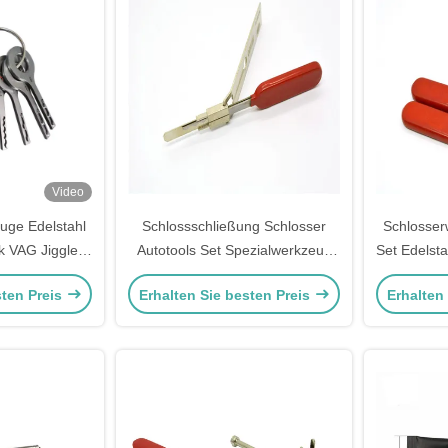
Video
uge Edelstahl
Schlossschließung Schlosser
Schlosser
 VAG Jiggler
Autotools Set Spezialwerkzeug
Set Edelsta
VAG Autotür
Neue Rega Schlossschließung
d
sten Preis
Erhalten Sie besten Preis
Erhalten
paratur
Für Buick Schlösser