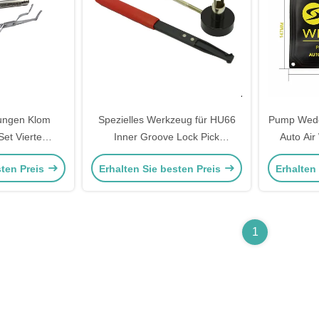
rungen Klom
Spezielles Werkzeug für HU66
Pump Wedg
Set Vierte
Inner Groove Lock Pick
Auto Air
stahl-Fasern
Schlosserwerkzeug
Professio
sten Preis
Erhalten Sie besten Preis
Erhalten
g Set
Schlosseröffner Schlosser Pick
Fenst
Set
1