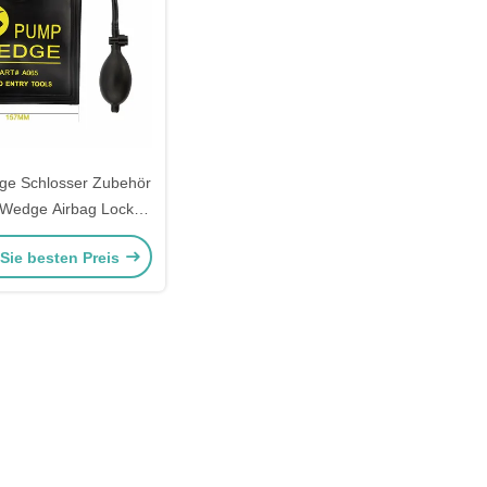
e Schlosser Zubehör
 Wedge Airbag Lock
nelle Öffnen Auto Tür
 Sie besten Preis
er Schloss Öffner