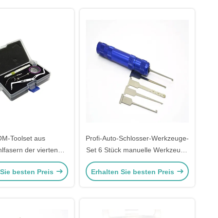
tagewerkzeug
M-Toolset aus
Profi-Auto-Schlosser-Werkzeuge-
lfasern der vierten
Set 6 Stück manuelle Werkzeuge
Generation
zum Entsperren von Schlössern
 Sie besten Preis
Erhalten Sie besten Preis
Pick Set