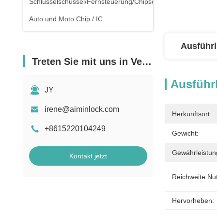
Schlüsselschüssel/Fernsteuerung/Chipschlüssel
Auto und Moto Chip / IC
Ausführl
Treten Sie mit uns in Verbindung
Ausführl
JY
irene@aiminlock.com
Herkunftsort:
+8615220104249
Gewicht:
Gewährleistun
Kontakt jetzt
Reichweite Nu
Hervorheben: