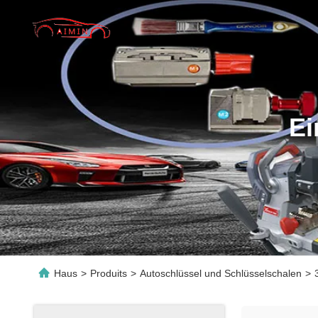
Ei
Haus
>
Produits
>
Autoschlüssel und Schlüsselschalen
>