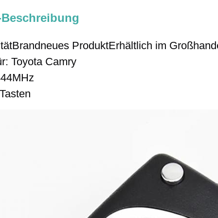
-Beschreibung
tät
Brandneues Produkt
Erhältlich im Großhand
ür: Toyota Camry
444MHz
 Tasten