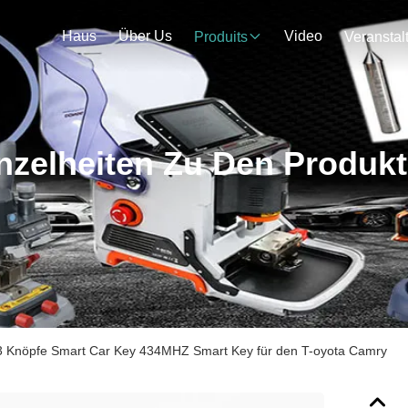
Haus
Über Us
Video
Produits
nzelheiten Zu Den Produk
3 Knöpfe Smart Car Key 434MHZ Smart Key für den T-oyota Camry