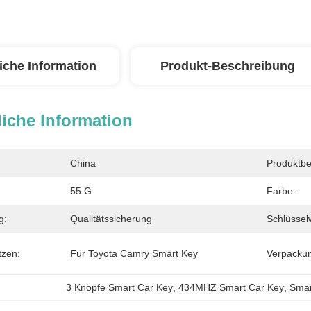
iche Information
Produkt-Beschreibung
iche Information
China
Produktbe
55 G
Farbe:
g:
Qualitätssicherung
Schlüssel
tzen:
Für Toyota Camry Smart Key
Verpacku
3 Knöpfe Smart Car Key
, 
434MHZ Smart Car Key
, 
Smar