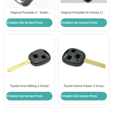
Original Produkte 4 - Tasten
Original Produkte für Honda Civic
Fernbedienung 315MHZ 433MHZ
2-Taste Fernbedienung 315MHZ
Mit ID46 Chip Für Chevrolet
433MHZ mit ID46 Chip
Erhalten Sie besten Preis
Erhalten Sie besten Preis
Toyota Inner Milling 2-Knopf
Toyota Innere Fräsen 3-Knopf
Fernschlüssel Gehäuse
Fernschlüssel Gehäuse
Schlüssel Schal Original
Langlebig und langlebig
Erhalten Sie besten Preis
Erhalten Sie besten Preis
Großhandel