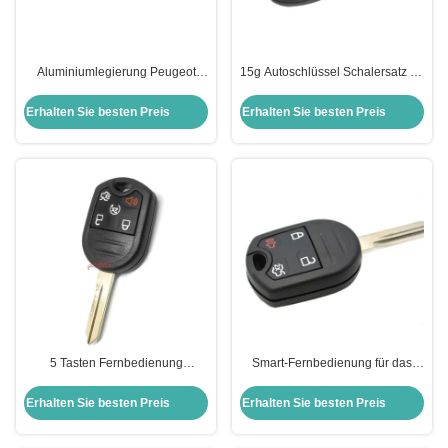
Aluminiumlegierung Peugeot
15g Autoschlüssel Schalersatz für
Klappschlüssel für Peugeot
Isuzu 3 Tasten Fernschlüssel
Purple Ersatz
Langlebig
Erhalten Sie besten Preis
Erhalten Sie besten Preis
5 Tasten Fernbedienung
Smart-Fernbedienung für das
Schlüssel 315MHZ/433MHZ
Auto Schlüssel 4 Tasten
Smart Fernbedienung Auto
Fernbedienung 433MHZ für Ford
Erhalten Sie besten Preis
Erhalten Sie besten Preis
Schlüssel für Ford