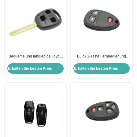
Bequeme und langlebige Toyota
Buick 3-Taste Fernbedienung
3-Taste Fernschlüsselhülle mit
Schlüssel Gehäuse Schlüssel
schwarzem Kunststoffgriff
Ersatz
Erhalten Sie besten Preis
Erhalten Sie besten Preis