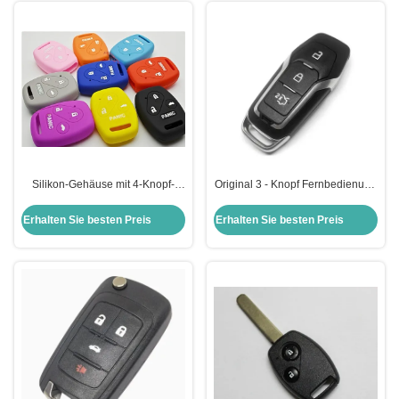
Silikon-Gehäuse mit 4-Knopf-
Original 3 - Knopf Fernbedienung
Fernbedienung für für
433MHZ Smart Fernbedienung
Autoschlüssel Honda
Autoschlüssel für Ford
Erhalten Sie besten Preis
Erhalten Sie besten Preis
(Farboption)