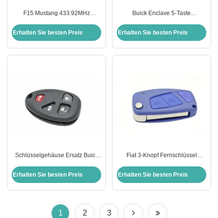
F15 Mustang 433.92MHz
Buick Enclave 5-Taste
Fernbedienung Smart Key für F-
Fernbedienung
ord Mustang
Schlüsselgehäuse, Buick
Erhalten Sie besten Preis
Erhalten Sie besten Preis
Schlüsselverschluss Schal Ersatz
Schlüsselgehäuse Ersatz Buick
Fiat 3-Knopf Fernschlüssel
4-Taste Fernbedienung Gehäuse
Gehäuse Schlüsselschüssel
Ersatz mit Schlüsselgehäuse 40g
Erhalten Sie besten Preis
Erhalten Sie besten Preis
1
2
3