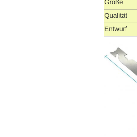
Größe
Qualität
Entwurf