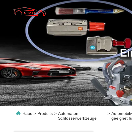
Ei
Haus
>
Produits
>
Automaten
>
Automobilw
Schlosserwerkzeuge
geeignet f