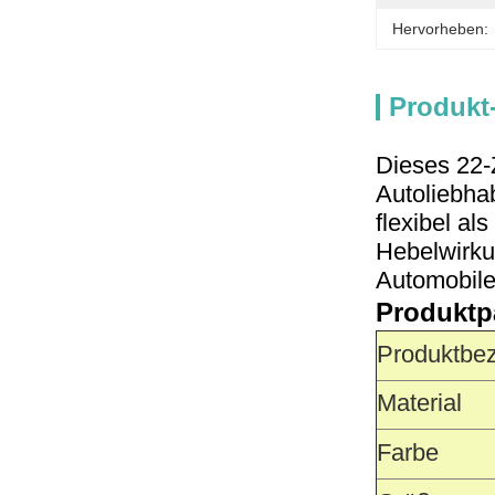
Hervorheben:
Produkt
Dieses 22-Z
Autoliebhab
flexibel a
Hebelwirku
Automobile
Produktp
Produktbe
Material
Farbe