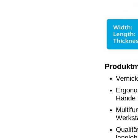
Produktm
Vernick
Ergonom
Hände u
Multifu
Werkstä
Qualitä
langleb