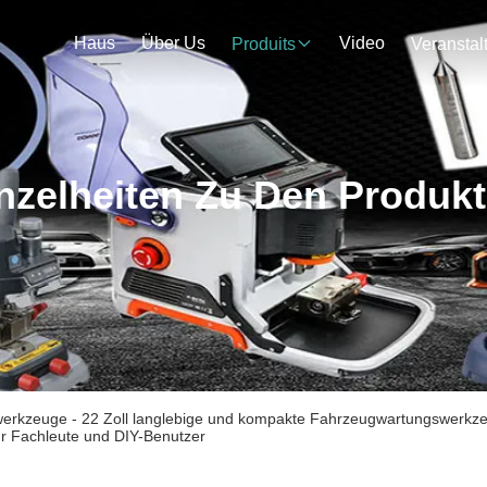
Haus
Über Us
Video
Produits
nzelheiten Zu Den Produk
erkzeuge - 22 Zoll langlebige und kompakte Fahrzeugwartungswerkze
ür Fachleute und DIY-Benutzer