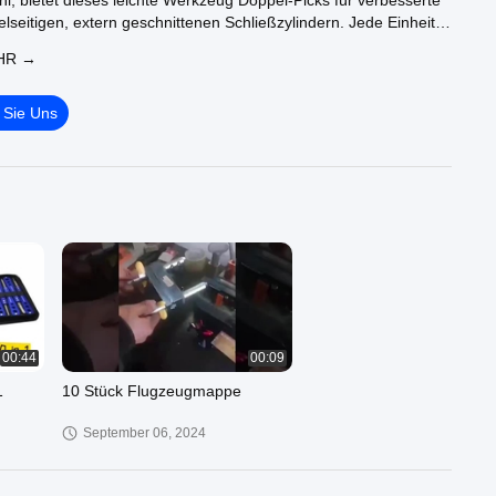
l, bietet dieses leichte Werkzeug Doppel-Picks für verbesserte
lseitigen, extern geschnittenen Schließzylindern. Jede Einheit
kt und unterstützt den Umweltschutz mit wiederverwendbaren
HR →
 Sie noch heute Ihre Effizienz als Schlosser! Besuchen Sie
 Sie Uns
00:44
00:09
1
10 Stück Flugzeugmappe
September 06, 2024