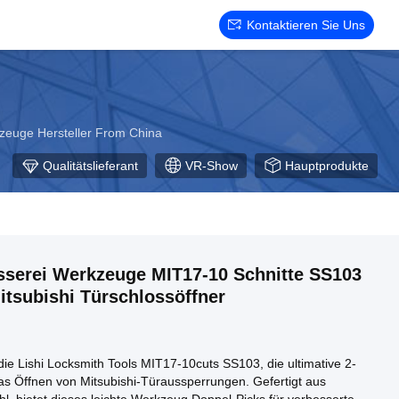
Kontaktieren Sie Uns
kzeuge Hersteller From China
Qualitätslieferant
VR-Show
Hauptprodukte
sserei Werkzeuge MIT17-10 Schnitte SS103
Mitsubishi Türschlossöffner
die Lishi Locksmith Tools MIT17-10cuts SS103, die ultimative 2-
as Öffnen von Mitsubishi-Türaussperrungen. Gefertigt aus