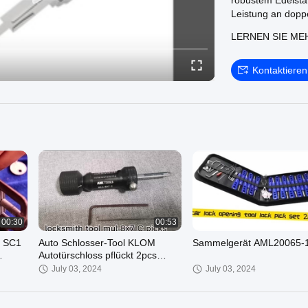
robustem Edelstah
Leistung an doppe
ist sicher verpac
LERNEN SIE ME
Kartons. Steigern
unsere Website!
Kontaktieren
00:30
00:53
6 SC1
Auto Schlosser-Tool KLOM
Sammelgerät AML20065-
Autotürschloss pflückt 2pcs
ck
pflückt Set
July 03, 2024
July 03, 2024