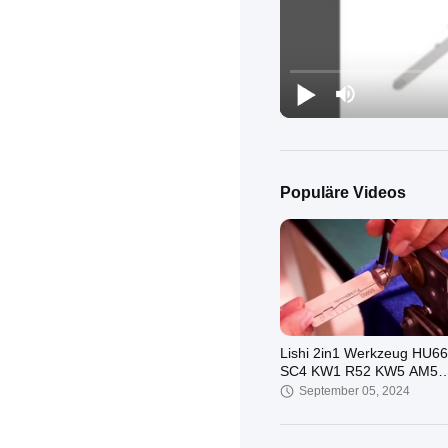
Populäre Videos
Lishi 2in1 Werkzeug HU6
SC4 KW1 R52 KW5 AM5
M1/MS2 B111 TE2 Lock Pi
September 05, 2024
Decoder