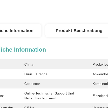
iche Information
Produkt-Beschreibung
iche Information
China
Produktbe
Grün + Orange
Anwendba
Codeleser
Kombinati
Online-Technischer Support Und 
en:
Einzelpac
Netter Kundendienst
ogewicht:
0.5 Kg
Versorgun