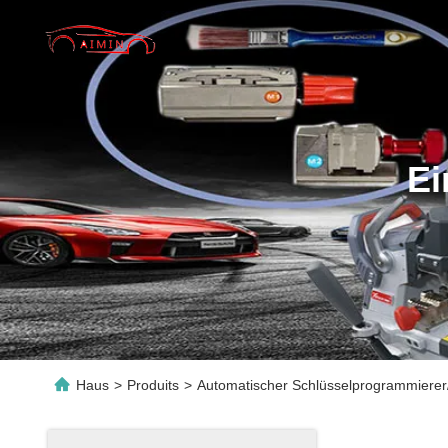
Ei
Haus
>
Produits
>
Automatischer Schlüsselprogrammierer/