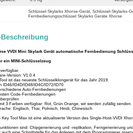
Schlüssel-Skylarks Xhorse-Gerät
, 
Schlüssel-Skylarks-G
Fernbedienungsschlüssel Skylarks Geräte Xhorse
-Beschreibung
orse VVDI Mini Skylark Gerät automatische Fernbedienung Schlüs
r ein MINI-Schlüsselzeug
verfügbar.
re-Version: V1.0.4
Tool ist das neueste Schlüsselklongerät für das Jahr 2019.
en ID46/ID4D/ID48/ID4C/ID72/ID70
verschiedene Auto-Fernbedienungen
festen Code-Fernbedienungen
überprüfen
mit 3 Farben verfügbar: Rot, Grün.Orange, wir werden zufällig senden.
ache: Englisch, Thai, Polnisch, Hindi, Chinesisch
Key Tool Max ist eine aktualisierte Version des Single-Host-VVDI Xho
Funktionen sind: Chipgenerierung und -replikation, Ferngenerierung u
 auch eine Schnittstelle für das Anlegen mit dem Programmierer reser