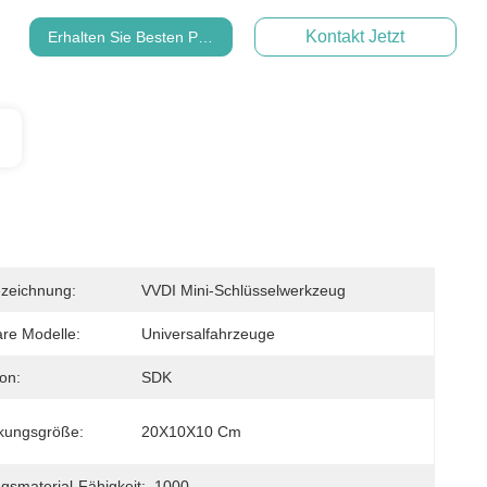
Kontakt Jetzt
Erhalten Sie Besten Preis
zeichnung:
VVDI Mini-Schlüsselwerkzeug
re Modelle:
Universalfahrzeuge
on:
SDK
kungsgröße:
20X10X10 Cm
gsmaterial-Fähigkeit:
1000