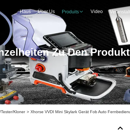
Haus
Über Us
Video
Produits
nzelheiten Zu Den Produk
Tester/Kloner
>
Xhorse VVDI Mini Skylark Gerät Fob Auto Fernbedien