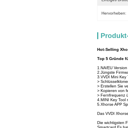
Hervorheben:
Produkt
Hot-Selling Xh
Top 5 Gründe fü
1.NA/EU Version 
2.Jüngste Firmwa
3.VVDI Mini Key 
> Schlüsselklon
> Erstellen Sie 
> Kopieren von 
> Fernfrequenz 
4.MINI Key Tool 
5.Xhorse APP Spr
Das VVDI Xhorse 
Die wichtigsten 
Smartcard.Es hat