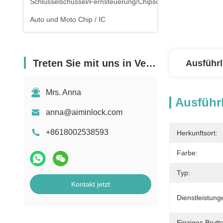
Schlüsselschüssel/Fernsteuerung/Chipschlüssel
Auto und Moto Chip / IC
Treten Sie mit uns in Verbindung
Ausführl
Mrs. Anna
Ausführl
anna@aiminlock.com
+8618002538593
Herkunftsort:
Farbe:
Typ:
Kontakt jetzt
Dienstleistung
Einziges Brutt