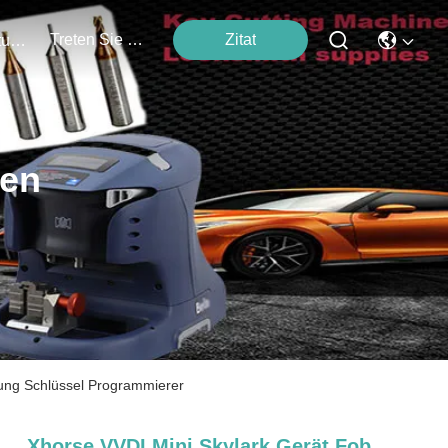
Treten Sie Mit Uns In Verbindung
Zitat
Veranstaltungen
ten
ung Schlüssel Programmierer
Xhorse VVDI Mini Skylark Gerät Fob