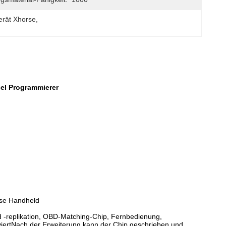
erät Xhorse
, 
sel Programmierer
rse Handheld
nd -replikation, OBD-Matching-Chip, Fernbedienung,
viertNach der Erweiterung kann der Chip geschrieben und