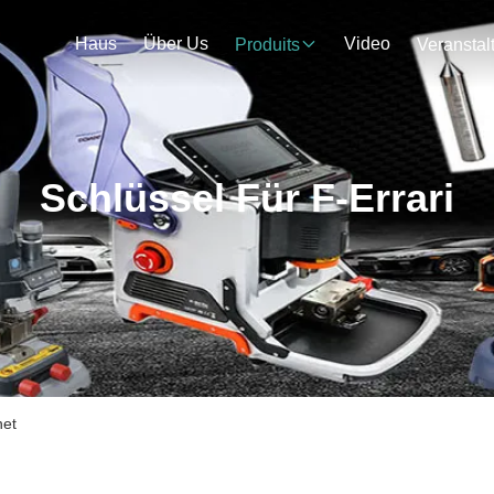
Haus
Über Us
Video
Produits
Schlüssel Für F-Errari
net