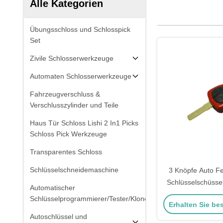
Alle Kategorien
Übungsschloss und Schlosspick
Set
Zivile Schlosserwerkzeuge
Automaten Schlosserwerkzeuge
Fahrzeugverschluss &
Verschlusszylinder und Teile
Haus Tür Schloss Lishi 2 In1 Picks
Schloss Pick Werkzeuge
Transparentes Schloss
Schlüsselschneidemaschine
3 Knöpfe Auto F
Schlüsselschüssel
Automatischer
Ersatz Schlüssel 
Schlüsselprogrammierer/Tester/Kloner
Erhalten Sie be
Gehäuse F
Autoschlüssel und
Schlüssels