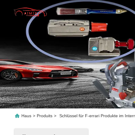
Haus
>
Produits
>
Schlüssel für F-errari Produkte im Inter