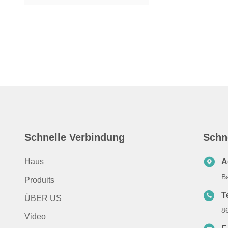
Schnelle Verbindung
Schn
Haus
A
B
Produits
T
ÜBER US
8
Video