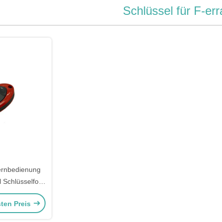
Schlüssel für F-err
ernbedienung
 Schlüsselfob
Fernbedienung
sten Preis
errari
chüssel