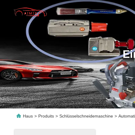
Ei
Haus
>
Produits
>
Schlüsselschneidemaschine
>
Automati