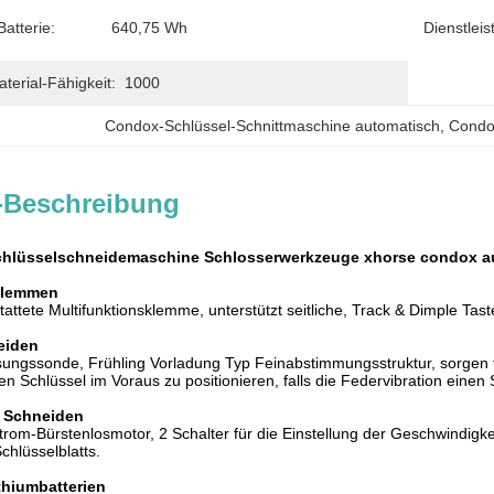
Batterie:
640,75 Wh
Dienstlei
erial-Fähigkeit:
1000
Condox-Schlüssel-Schnittmaschine automatisch
, 
Condo
-Beschreibung
schlüsselschneidemaschine Schlosserwerkzeuge xhorse condox 
klemmen
attete Multifunktionsklemme, unterstützt seitliche, Track & Dimple Tast
eiden
ungssonde, Frühling Vorladung Typ Feinabstimmungsstruktur, sorgen für
n Schlüssel im Voraus zu positionieren, falls die Federvibration einen Sc
s Schneiden
trom-Bürstenlosmotor, 2 Schalter für die Einstellung der Geschwindigk
chlüsselblatts.
thiumbatterien