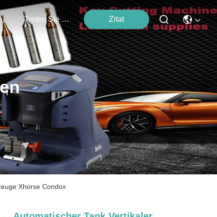
Treten Sie Mit Uns In Verbindung
Zitat
Veranstaltungen
ten
kzeuge Xhorse Condox
Automatischer Tank Vertikaler