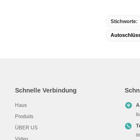
Stichworte:
Autoschlüs
Schnelle Verbindung
Schn
Haus
A
B
Produits
T
ÜBER US
8
Video