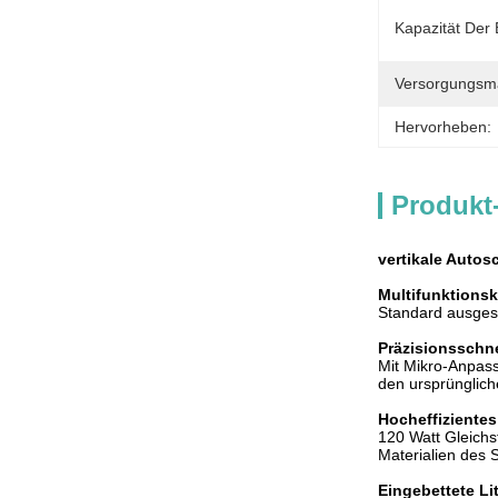
Kapazität Der 
Versorgungsmat
Hervorheben:
Produkt
vertikale Auto
Multifunktions
Standard ausgest
Präzisionsschn
Mit Mikro-Anpass
den ursprüngliche
Hocheffiziente
120 Watt Gleichs
Materialien des S
Eingebettete Li