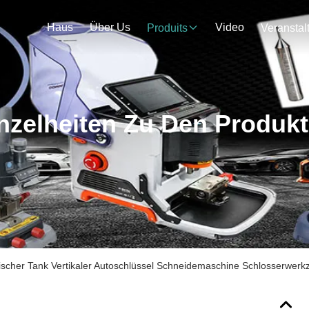
Haus
Über Us
Video
Produits
nzelheiten Zu Den Produk
scher Tank Vertikaler Autoschlüssel Schneidemaschine Schlosserwer