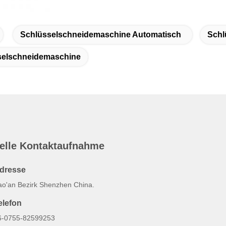
Schlüsselschneidemaschine Automatisch
Schl
selschneidemaschine
elle Kontaktaufnahme
dresse
ao'an Bezirk Shenzhen China.
elefon
6-0755-82599253