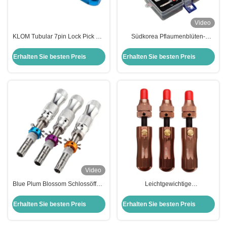
Video
KLOM Tubular 7pin Lock Pick Set
Südkorea Pflaumenblüten-
Tubular Schlosser
Zylinderschloss Tubular Lock
Schnellöffnungswerkzeug
Schnellöffnungs-Set 3 Sets Rot
Erhalten Sie besten Preis
Erhalten Sie besten Preis
Verkaufseinheiten Einzelartikel
Video
Blue Plum Blossom Schlossöffner
Leichtgewichtige
Werkzeug Set 3pcs für glatt
Schlosspickwerkzeuge aus
Schloss Picking
Edelstahl Set für zivile Schlosser
Erhalten Sie besten Preis
Erhalten Sie besten Preis
Werkzeug Tubular Lock Pick
Werkzeuge