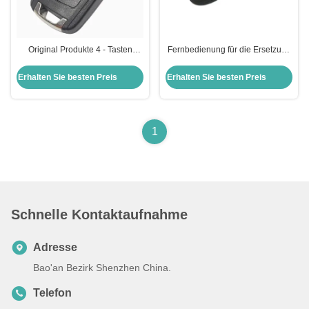
Original Produkte 4 - Tasten
Fernbedienung für die Ersetzung
Fernbedienung 315MHZ 433MHZ
der Schalen Fob Fernbedienung
Mit ID46 Chip Für Chevrolet
für den Schlüssel Transponder
Erhalten Sie besten Preis
Erhalten Sie besten Preis
Schlüssel Gehäuse kein Logo für
Ch-Evrolet
1
Schnelle Kontaktaufnahme
Adresse
Bao'an Bezirk Shenzhen China.
Telefon