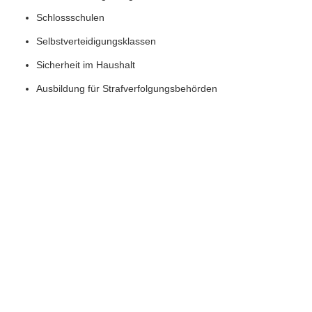
Schlossschulen
Selbstverteidigungsklassen
Sicherheit im Haushalt
Ausbildung für Strafverfolgungsbehörden
Hobbyisten
Insgesamt
Schloss-Picking-Hängeschloss und
Trainingswerkzeugset
ist ein Muss für alle, die Lernen wollen,
Schlösser zu knacken.Es eignet sich für den Einsatz in
verschiedenen Situationen und ist ein hervorragendes Lehrmittel
für alle, die ihre Fähigkeiten beim Schließschließen verbessern
möchten.
Stichworte:
Schlüssel Zum Schließen
Übungsschlösser Zum Pflücken