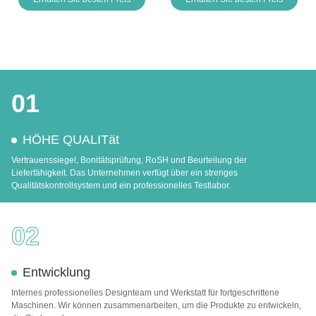
Schlosserwerkzeuge Xhorse
Condox
01
HÖHE QUALITät
Vertrauenssiegel, Bonitätsprüfung, RoSH und Beurteilung der
Lieferfähigkeit. Das Unternehmen verfügt über ein strenges
Qualitätskontrollsystem und ein professionelles Testlabor.
02
Entwicklung
Internes professionelles Designteam und Werkstatt für fortgeschrittene
Maschinen. Wir können zusammenarbeiten, um die Produkte zu entwickeln,