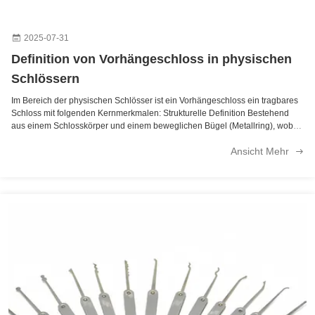
2025-07-31
Definition von Vorhängeschloss in physischen
Schlössern
Im Bereich der physischen Schlösser ist ein Vorhängeschloss ein tragbares
Schloss mit folgenden Kernmerkmalen: Strukturelle Definition Bestehend
aus einem Schlosskörper und einem beweglichen Bügel (Metallring), wobei
der Bügel mit dem Schlosskörper verbunden ist, um eine geschlossene
Ansicht Mehr
Struktur zu bilden. Typische Ausführungen umfassen Direktöffnungen
(Schlüssel von der Unterseite des Schlosskopfes eingeführt und zum Öffnen
gedreht). Funktionale Eigenschaften Hauptsächlich für Hängeschlösser
verwendet (z.B. Türen, Fahrräder, Schließfächer usw.). Öffnungsmethoden
umfassen mechanische Schlüssel oder Passwörter (z.B. Zahlenschlösser).
Geschichte und Klassifizierung Eine der ältesten Arten von Schlössern,
deren Verwendung in China seit der Östlichen Han-Dynastie dokumentiert
ist. Basierend auf ihrer Verwendung können sie in gewöhnliche
Vorhängeschlösser und Hochsicherheits-Vorhängeschlösser (verwendet in
Tresoren, Waffenschränken usw.) unterteilt werden. Der Begriff, abgeleitet
von einer Kombination aus lateinischen und altenglischen Wurzeln, hat
sowohl eine Substantiv- (bezieht sich auf ein Schloss) als auch eine
Verbform (bezeichnet die Verwendung eines Vorhängeschlosses zum