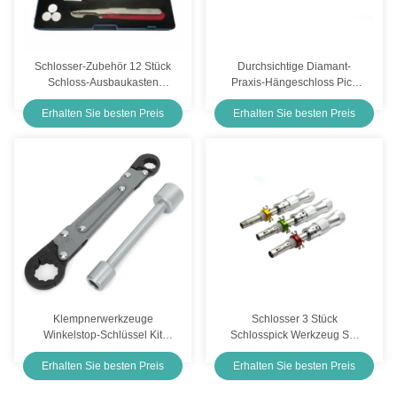
Schlosser-Zubehör 12 Stück
Durchsichtige Diamant-
Schloss-Ausbaukasten
Praxis-Hängeschloss Pick
Öffnungsschloss-Pick-Set
Lock Kit Kombination von
Erhalten Sie besten Preis
Erhalten Sie besten Preis
Schrank
Ausrüstung
Klempnerwerkzeuge
Schlosser 3 Stück
Winkelstop-Schlüssel Kit
Schlosspick Werkzeug Set
Kwik Tite Winkel-On-
Tubular Pick
Erhalten Sie besten Preis
Erhalten Sie besten Preis
Verstellungsschlüssel für
professionelle Klempner