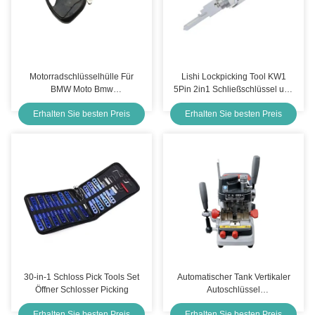
Motorradschlüsselhülle Für
Lishi Lockpicking Tool KW1
BMW Moto Bmw
5Pin 2in1 Schließschlüssel und
Schlüsselverschluss
Decoder Tool
Erhalten Sie besten Preis
Erhalten Sie besten Preis
Schlüsselhülle Ersatz
30-in-1 Schloss Pick Tools Set
Automatischer Tank Vertikaler
Öffner Schlosser Picking
Autoschlüssel
Schneidemaschine
Erhalten Sie besten Preis
Erhalten Sie besten Preis