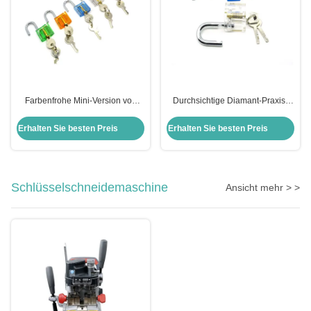
Farbenfrohe Mini-Version von
Durchsichtige Diamant-Praxis-
Word Transparent Praxis Schloss
Hängeschloss Pick Lock Kit
Set 5pcs
Kombination von Ausrüstung
Erhalten Sie besten Preis
Erhalten Sie besten Preis
Schlüsselschneidemaschine
Ansicht mehr > >