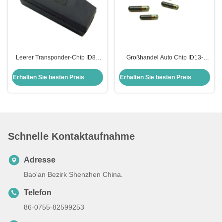
Leerer Transponder-Chip ID8A
Großhandel Auto Chip ID13-
H128 Bit Verschlüsselungs-Chip
MG00 13 Glas Transponder Chip
Auto-Chips Chip für Toyota
Honda Auto Schlüsselkasten
Erhalten Sie besten Preis
Erhalten Sie besten Preis
Ersatz
Schnelle Kontaktaufnahme
Adresse
Bao'an Bezirk Shenzhen China.
Telefon
86-0755-82599253