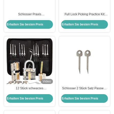
Schlosser Praxis
Full Lock Picking Practice Kit
Auswahlwerkzeuge 20-in-1
Tools + Clear Lock für Echtzeit-
Haken Schlosser Schlosser
Lernen
Erhalten Sie besten Preis
Erhalten Sie besten Preis
Auswahl Haus Schloss Set
Video
12 Stück schwarzes
Schlosser 2 Stück Satz Passwort
Schlosserwerkzeug Schlosspick
Vorhängeschloss freischalten
Set Transparentes Schlosspick-
Werkzeuge Schlosser Schlüssel
Erhalten Sie besten Preis
Erhalten Sie besten Preis
Übungskit Werkzeuge
Schlosser Training Kit