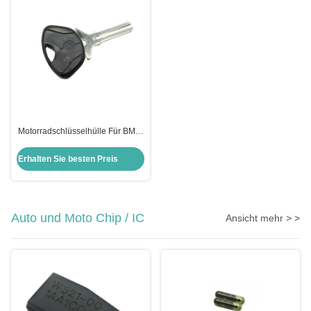
Motorradschlüsselhülle Für BMW
Moto Bmw Schlüsselverschluss
Schlüsselhülle Ersatz
Erhalten Sie besten Preis
Auto und Moto Chip / IC
Ansicht mehr > >