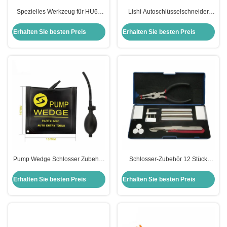
Spezielles Werkzeug für HU66
Lishi Autoschlüsselschneider
Inner Groove Lock Pick
2in1 Schlüsselschere Klammer
Schlosserwerkzeug
Schlosser alle Schlösser
Erhalten Sie besten Preis
Erhalten Sie besten Preis
Schlosseröffner Schlosser Pick
Schlösser Schlosser Schlosser
Set
Profi-Kit Set Hand T
Pump Wedge Schlosser Zubehör
Schlosser-Zubehör 12 Stück
Auto Air Wedge Airbag Lock
Schloss-Ausbaukasten
Professionelle Öffnen Auto Tür
Öffnungsschloss-Pick-Set
Erhalten Sie besten Preis
Erhalten Sie besten Preis
Fenster Schloss Öffner
Schrank