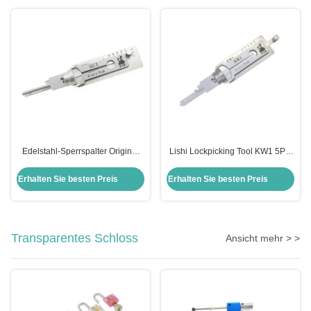
Edelstahl-Sperrspalter Original
Lishi Lockpicking Tool KW1 5Pin
Lishi 2 in 1 Spalter Schlage Sc1
2in1 Schließschlüssel und
Decoder Tool
Erhalten Sie besten Preis
Erhalten Sie besten Preis
Transparentes Schloss
Ansicht mehr > >