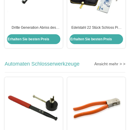
Dritte Generation Abriss des
Edelstahl 22 Stück Schloss Pick
Panels leistungsfähiger
Set + Kreditkarte Form Schloss
universeller Drehschließgerät
Pick Kit + Transparent Praxis
Erhalten Sie besten Preis
Erhalten Sie besten Preis
Schlosser Werkzeug
Vorhängeschloss
Automaten Schlosserwerkzeuge
Ansicht mehr > >