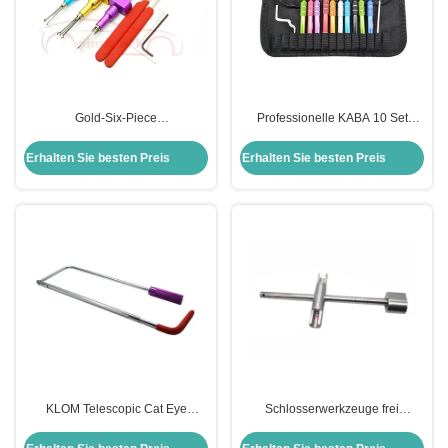
Gold-Six-Piece
Professionelle KABA 10 Set
Schlosserwerkzeuge mit
Schlosserlieferungen für
verstellbaren kreuzförmigen
Schließwerkzeuge
Erhalten Sie besten Preis
Erhalten Sie besten Preis
Schlosspick-Werkzeugen wiegt
140g
KLOM Telescopic Cat Eye
Schlosserwerkzeuge frei
Manipulator Tool Lock Pick für
demontierbares Panel mit
das schnelle Öffnen von
starkem Drehverschluss dritte