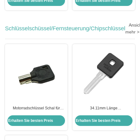
Erhalten Sie besten Preis
Erhalten Sie besten Preis
Gehäuse
oyota Highlander Camry
Ansic
Schlüsselschüssel/Fernsteuerung/Chipschlüssel
mehr >
Motorradschlüssel Schal für
34.11mm Länge
Harley Shell Schwarzer leerer
Motorradschlüsselhülle für
Schlüssel für US H-arley
Harley-Davidson Keyblade
Erhalten Sie besten Preis
Erhalten Sie besten Preis
Motorrad