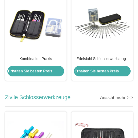
Kombination Praxis
Edelstahl Schlosserwerkzeuge
Vorhängeschloss Set Edelstahl
22pcs Auto Schloss Pick Set mit
22pcs Auto Lock Pick Kit Set
transparenten Praxis
Erhalten Sie besten Preis
Erhalten Sie besten Preis
Transparent Praxis
Vorhängeschloss
Vorhängeschloss Pick Set
Zivile Schlosserwerkzeuge
Ansicht mehr > >