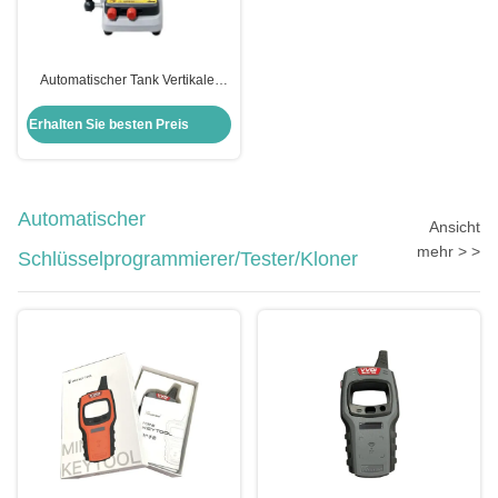
Automatischer Tank Vertikaler
Autoschlüssel Schneidemaschine
Schlosserwerkzeuge Xhorse
Erhalten Sie besten Preis
Condox
Automatischer
Ansicht
mehr > >
Schlüsselprogrammierer/Tester/Kloner