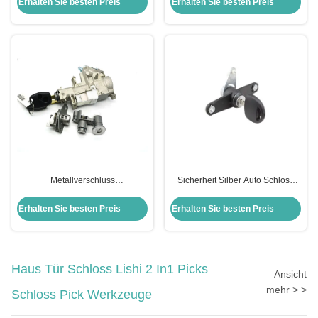
Erhalten Sie besten Preis
Erhalten Sie besten Preis
Metallverschluss
Sicherheit Silber Auto Schloss
Zylinderverschlüsse
Zylinder Hintertür Schloss Für
Zündverschluss Set Honda Civic
Opel Ersatz
Erhalten Sie besten Preis
Erhalten Sie besten Preis
Verschluss Set für Honda Auto
Türverschlüsse Modul
Haus Tür Schloss Lishi 2 In1 Picks
Ansicht
mehr > >
Schloss Pick Werkzeuge