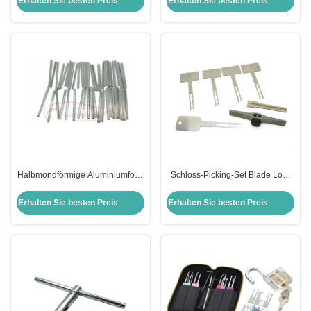
Erhalten Sie besten Preis
Erhalten Sie besten Preis
Schlössern
Generation
Universaldrehverschluss
Halbmondförmige Aluminiumfolie
Schloss-Picking-Set Blade Lock
mit AB Kabbah
Schnellöffnungswerkzeug für
zivile Schlosser
Erhalten Sie besten Preis
Erhalten Sie besten Preis