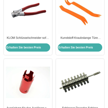
KLOM Schlüsselschneider sofort
Kunststoff-Kraubstange Türen
Schlosser Handschlüssel-Code-
Öffnungswerkzeuge
Schneider
Autoverriegelung Kit Lock Pick
Erhalten Sie besten Preis
Erhalten Sie besten Preis
Set professionelle Schlosser
Werkzeuge