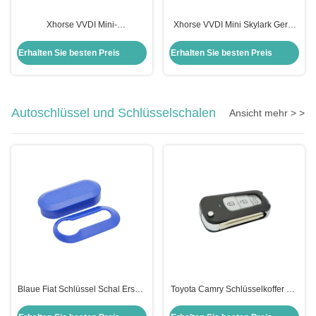
Xhorse VVDI Mini-
Xhorse VVDI Mini Skylark Gerät
Schlüsselwerkzeug 250g
Fob Auto Fernbedienung
Fernschlüsselprogrammierer für
Schlüssel Programmierer
Erhalten Sie besten Preis
Erhalten Sie besten Preis
Universalfahrzeuge Anwendbar
Autoschlüssel und Schlüsselschalen
Ansicht mehr > >
Blaue Fiat Schlüssel Schal Ersatz
Toyota Camry Schlüsselkoffer mit
3-Knopf Flip Fernbedienung
3-Knopf-Falt-Fernschlüssel-
Schlüssel Schal Schutz 2pcs
Schale-Flip-Schlüsselkoffer für T-