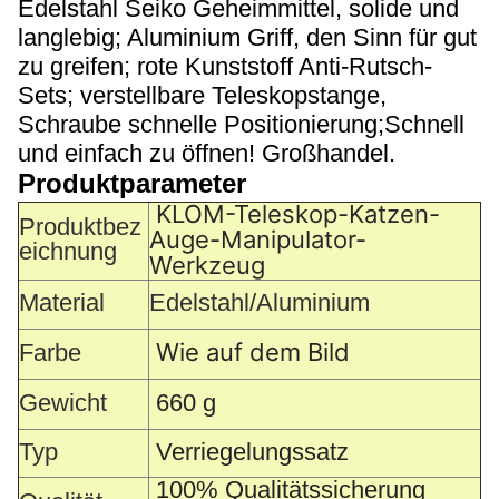
Edelstahl Seiko Geheimmittel, solide und
langlebig; Aluminium Griff, den Sinn für gut
zu greifen; rote Kunststoff Anti-Rutsch-
Sets; verstellbare Teleskopstange,
Schraube schnelle Positionierung;Schnell
und einfach zu öffnen!
Großhandel.
Produktparameter
KLOM-Teleskop-Katzen-
Produktbez
Auge-Manipulator-
eichnung
Werkzeug
Material
Edelstahl/Aluminium
Wie auf dem Bild
Farbe
Gewicht
660 g
Typ
Verriegelungssatz
100% Qualitätssicherung