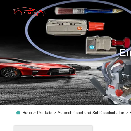
Ei
Haus
>
Produits
>
Autoschlüssel und Schlüsselschalen
>