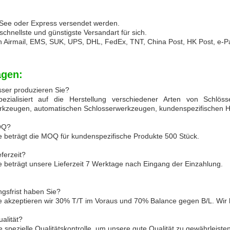
 See oder Express versendet werden.
schnellste und günstigste Versandart für sich.
n Airmail, EMS, SUK, UPS, DHL, FedEx, TNT, China Post, HK Post, e-P
agen:
sser produzieren Sie?
ezialisiert auf die Herstellung verschiedener Arten von Schlösse
rkzeugen, automatischen Schlosserwerkzeugen, kundenspezifischen
MOQ?
 beträgt die MOQ für kundenspezifische Produkte 500 Stück.
eferzeit?
 beträgt unsere Lieferzeit 7 Werktage nach Eingang der Einzahlung.
gsfrist haben Sie?
e akzeptieren wir 30% T/T im Voraus und 70% Balance gegen B/L. Wir
ualität?
 spezielle Qualitätskontrolle, um unsere gute Qualität zu gewährleisten