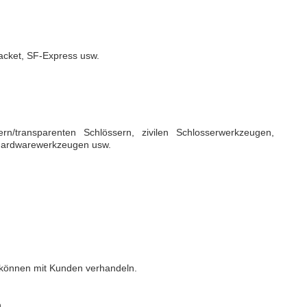
acket, SF-Express usw.
rn/transparenten Schlössern, zivilen Schlosserwerkzeugen,
 Hardwarewerkzeugen usw.
 können mit Kunden verhandeln.
.