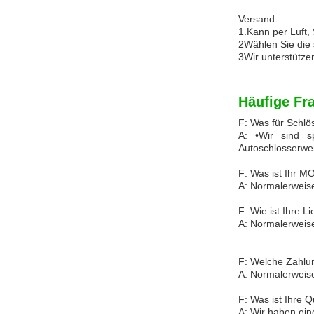
Versand:
1.Kann per Luft,
2Wählen Sie die 
3Wir unterstütze
Häufige Fr
F: Was für Schlö
A: •Wir sind sp
Autoschlosserwe
F: Was ist Ihr 
A: Normalerweise
F: Wie ist Ihre Li
A: Normalerweise
F: Welche Zahlun
A: Normalerweis
F: Was ist Ihre Q
A: Wir haben eine