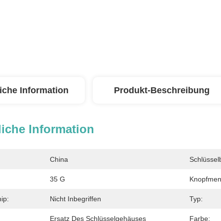
iche Information
Produkt-Beschreibung
iche Information
China
Schlüsselb
35 G
Knopfmen
ip:
Nicht Inbegriffen
Typ:
Ersatz Des Schlüsselgehäuses
Farbe: