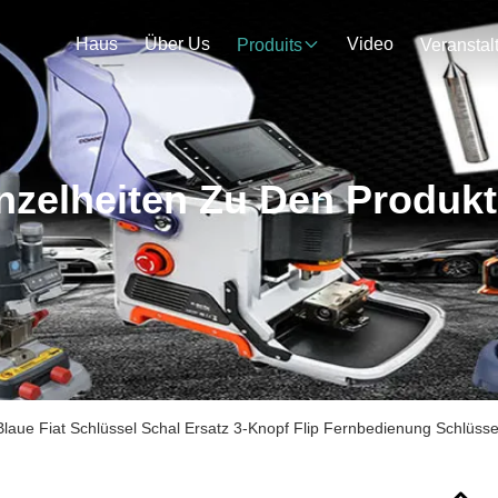
Haus
Über Us
Video
Produits
nzelheiten Zu Den Produk
Blaue Fiat Schlüssel Schal Ersatz 3-Knopf Flip Fernbedienung Schlüss