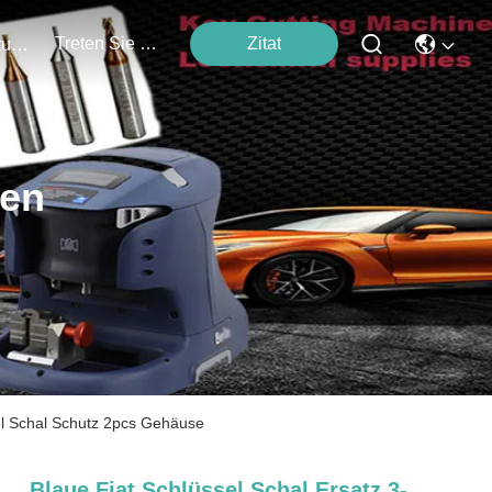
Treten Sie Mit Uns In Verbindung
Zitat
Veranstaltungen
ten
el Schal Schutz 2pcs Gehäuse
Blaue Fiat Schlüssel Schal Ersatz 3-