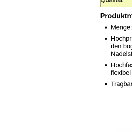
Produktm
Menge:
Hochprä
den bo
Nadels
Hochfes
flexibel
Tragbar