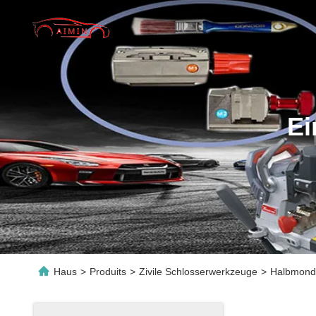
Ei
Haus
>
Produits
>
Zivile Schlosserwerkzeuge
>
Halbmondf