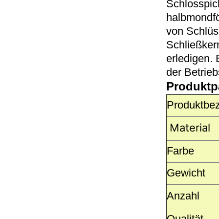
Schlosspick
halbmondfö
von Schlüs
Schließkern
erledigen. 
der Betrie
Produktp
Produktbe
Material
Farbe
Gewicht
Anzahl
Qualität