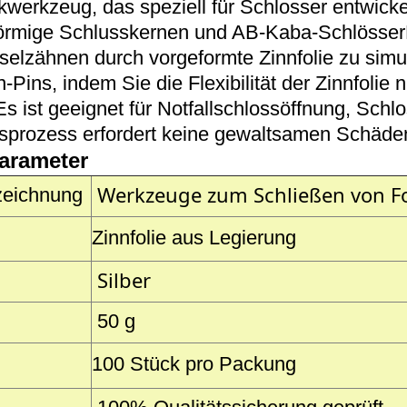
werkzeug, das speziell für Schlosser entwicke
rmige Schlusskernen und AB-Kaba-SchlösserDa
selzähnen durch vorgeformte Zinnfolie zu simul
-Pins, indem Sie die Flexibilität der Zinnfolie
Es ist geeignet für Notfallschlossöffnung, Sch
bsprozess erfordert keine gewaltsamen Schäden
arameter
Werkzeuge zum Schließen von F
zeichnung
Zinnfolie aus Legierung
Silber
50 g
100 Stück pro Packung