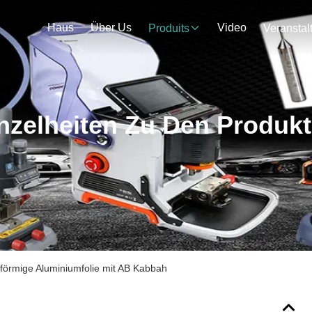
Haus
Über Us
Video
Produits
nzelheiten Zu Den Produk
örmige Aluminiumfolie mit AB Kabbah