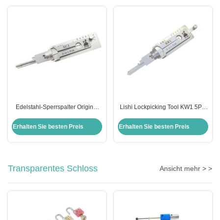
Edelstahl-Sperrspalter Original
Lishi Lockpicking Tool KW1 5Pin
Lishi 2 in 1 Spalter Schlage Sc1
2in1 Schließschlüssel und
Decoder Tool
Erhalten Sie besten Preis
Erhalten Sie besten Preis
Transparentes Schloss
Ansicht mehr > >