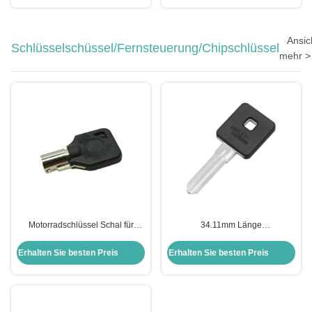
Schlüsselbeutel Ersatz
Schlüsselschüssel
Ansic
Schlüsselschüssel/Fernsteuerung/Chipschlüssel
mehr >
Motorradschlüssel Schal für
34.11mm Länge
Harley Shell Schwarzer leerer
Motorradschlüsselhülle für
Schlüssel für US H-arley
Harley-Davidson Keyblade
Erhalten Sie besten Preis
Erhalten Sie besten Preis
Motorrad