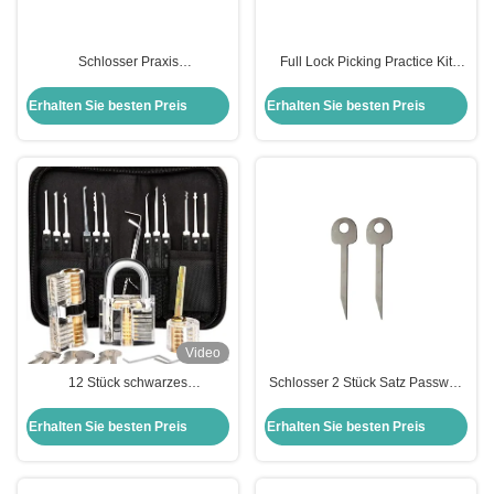
Schlosser Praxis
Full Lock Picking Practice Kit
Auswahlwerkzeuge 20-in-1
Tools + Clear Lock für Echtzeit-
Haken Schlosser Schlosser
Lernen
Erhalten Sie besten Preis
Erhalten Sie besten Preis
Auswahl Haus Schloss Set
Video
12 Stück schwarzes
Schlosser 2 Stück Satz Passwort
Schlosserwerkzeug Schlosspick
Vorhängeschloss freischalten
Set Transparentes Schlosspick-
Werkzeuge Schlosser Schlüssel
Erhalten Sie besten Preis
Erhalten Sie besten Preis
Übungskit Werkzeuge
Schlosser Training Kit