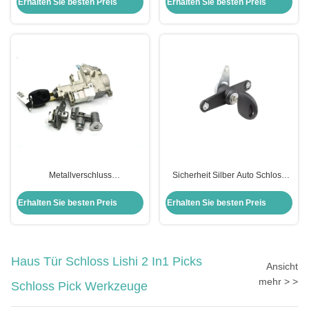
Erhalten Sie besten Preis
Erhalten Sie besten Preis
Metallverschluss
Sicherheit Silber Auto Schloss
Zylinderverschlüsse
Zylinder Hintertür Schloss Für
Zündverschluss Set Honda Civic
Opel Ersatz
Erhalten Sie besten Preis
Erhalten Sie besten Preis
Verschluss Set für Honda Auto
Türverschlüsse Modul
Haus Tür Schloss Lishi 2 In1 Picks
Ansicht
mehr > >
Schloss Pick Werkzeuge