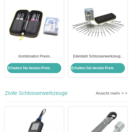
Kombination Praxis
Edelstahl Schlosserwerkzeuge
Vorhängeschloss Set Edelstahl
22pcs Auto Schloss Pick Set mit
22pcs Auto Lock Pick Kit Set
transparenten Praxis
Erhalten Sie besten Preis
Erhalten Sie besten Preis
Transparent Praxis
Vorhängeschloss
Vorhängeschloss Pick Set
Zivile Schlosserwerkzeuge
Ansicht mehr > >