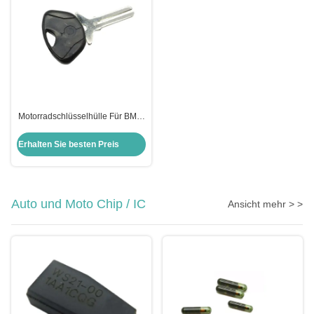
Motorradschlüsselhülle Für BMW
Moto Bmw Schlüsselverschluss
Schlüsselhülle Ersatz
Erhalten Sie besten Preis
Auto und Moto Chip / IC
Ansicht mehr > >