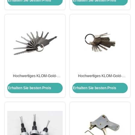
Erhalten Sie besten Preis
Erhalten Sie besten Preis
Boden Schlösser
Schloss Entsperren Schlosser J
Werkzeuge
Hochwertiges KLOM-Gold-
Hochwertiges KLOM-Gold-
Stahlschloss 10PCS universeller
Stahlschloss 40PCS universeller
Testschlüssel
Testschlüssel
Erhalten Sie besten Preis
Erhalten Sie besten Preis