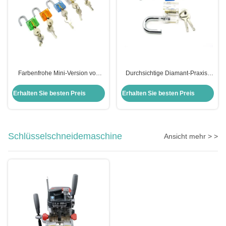
Farbenfrohe Mini-Version von
Durchsichtige Diamant-Praxis-
Word Transparent Praxis Schloss
Hängeschloss Pick Lock Kit
Set 5pcs
Kombination von Ausrüstung
Erhalten Sie besten Preis
Erhalten Sie besten Preis
Schlüsselschneidemaschine
Ansicht mehr > >