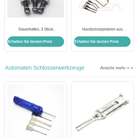
Dauerhaftes, 3 Stück
Handschutzpistolen aus
verstellbares Kreuzwerkzeug für
Edelstahl - ein wesentliches
präzise und multifunktionale
Werkzeug zur Reparatur von
Erhalten Sie besten Preis
Erhalten Sie besten Preis
Arbeit
Schlössern und Türen
Automaten Schlosserwerkzeuge
Ansicht mehr > >