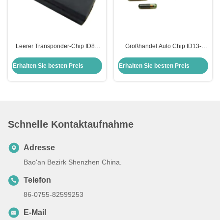
Leerer Transponder-Chip ID8A
Großhandel Auto Chip ID13-
H128 Bit Verschlüsselungs-Chip
MG00 13 Glas Transponder Chip
Auto-Chips Chip für Toyota
Honda Auto Schlüsselkasten
Erhalten Sie besten Preis
Erhalten Sie besten Preis
Ersatz
Schnelle Kontaktaufnahme
Adresse
Bao'an Bezirk Shenzhen China.
Telefon
86-0755-82599253
E-Mail