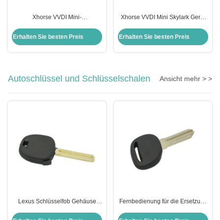
Xhorse VVDI Mini-
Xhorse VVDI Mini Skylark Gerät
Schlüsselwerkzeug 250g
Fob Auto Fernbedienung
Fernschlüsselprogrammierer für
Schlüssel Programmierer
Erhalten Sie besten Preis
Erhalten Sie besten Preis
Universalfahrzeuge Anwendbar
Autoschlüssel und Schlüsselschalen
Ansicht mehr > >
Lexus Schlüsselfob Gehäuse
Fernbedienung für die Ersetzung
Schalersatz Leichtgewicht
der Schalen Fob Fernbedienung
Schlüssel Fernbedienung Schal
für den Schlüssel Transponder