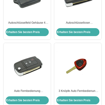
Autoschlüsselfeld Gehäuse 4-
Autoschlüsselloser
Knopf Fernbedienung Ford
Eingangsschlüssel 2 Tasten
Schlüsselfob Gehäuse Ersatz
klappbare Fernbedienung Toyota
Erhalten Sie besten Preis
Erhalten Sie besten Preis
Camry
Auto Fernbedienung
3 Knöpfe Auto Fernbedienung
Schlüsselschüssel 3-Taste
Schlüsselschüssel Schlüsselfob
Klappschlüssel Fernbedienung
Ersatz Schlüssel Fernbedienung
Erhalten Sie besten Preis
Erhalten Sie besten Preis
Schlüsselschüssel Toyota
Gehäuse Ferrari