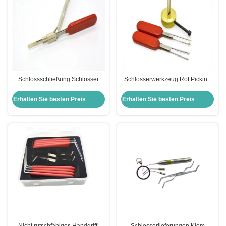
Schlossschließung Schlosser
Schlosserwerkzeug Rot Picking
Autotools Set Spezialwerkzeug
Set Edelstahl Schloss Pick Set für
Neue Rega Schlossschließung
den dritten VW
Erhalten Sie besten Preis
Erhalten Sie besten Preis
Für Buick Schlösser