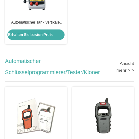
Automatischer Tank Vertikaler
Autoschlüssel Schneidemaschine
Schlosserwerkzeuge Xhorse
Erhalten Sie besten Preis
Condox
Automatischer
Ansicht
mehr > >
Schlüsselprogrammierer/Tester/Kloner