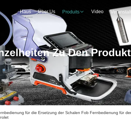
Haus
Über Us
Video
Produits
nzelheiten Zu Den Produk
rnbedienung für die Ersetzung der Schalen Fob Fernbedienung für de
rolet