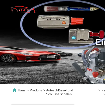
Ei
Haus
>
Produits
>
Autoschlüssel und
>
Fe
Schlüsselschalen
Ev