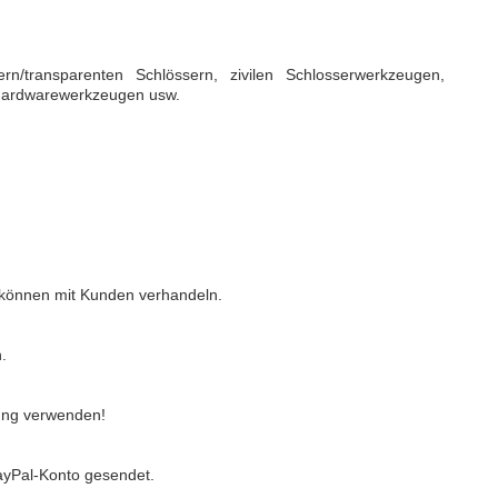
rn/transparenten Schlössern, zivilen Schlosserwerkzeugen,
 Hardwarewerkzeugen usw.
 können mit Kunden verhandeln.
.
ung verwenden!
ayPal-Konto gesendet.