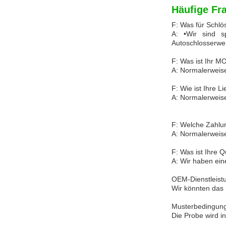
Häufige Fr
F: Was für Schlö
A: •Wir sind sp
Autoschlosserwe
F: Was ist Ihr 
A: Normalerweise
F: Wie ist Ihre Li
A: Normalerweise
F: Welche Zahlun
A: Normalerweis
F: Was ist Ihre Q
A: Wir haben eine
OEM-Dienstleist
Wir könnten das
Musterbedingun
Die Probe wird i