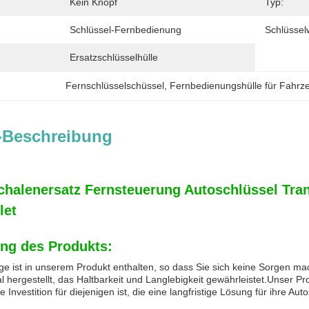
Kein Knopf
Typ:
Schlüssel-Fernbedienung
Schlüssel
Ersatzschlüsselhülle
Fernschlüsselschüssel
, 
Fernbedienungshülle für Fahrz
-Beschreibung
chalenersatz Fernsteuerung Autoschlüssel Tr
let
ng des Produkts:
nge ist in unserem Produkt enthalten, so dass Sie sich keine Sorgen m
l hergestellt, das Haltbarkeit und Langlebigkeit gewährleistet.Unser Prod
e Investition für diejenigen ist, die eine langfristige Lösung für ihre A