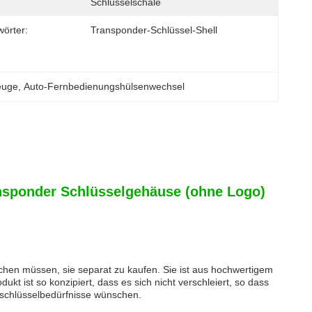
Schlüsselschale
wörter:
Transponder-Schlüssel-Shell
euge
, 
Auto-Fernbedienungshülsenwechsel
ansponder Schlüsselgehäuse (ohne Logo)
achen müssen, sie separat zu kaufen. Sie ist aus hochwertigem
ukt ist so konzipiert, dass es sich nicht verschleiert, so dass
utoschlüsselbedürfnisse wünschen.