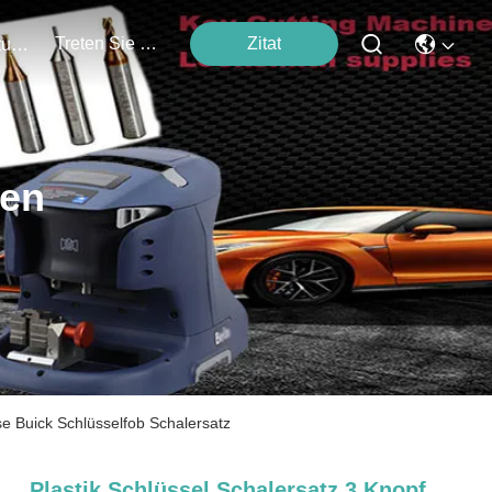
Treten Sie Mit Uns In Verbindung
Zitat
Veranstaltungen
ten
e Buick Schlüsselfob Schalersatz
Plastik Schlüssel Schalersatz 3 Knopf