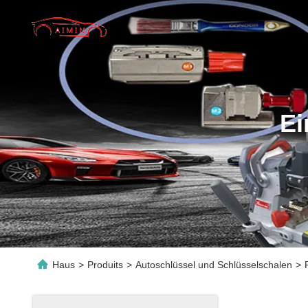
Ei
Haus
>
Produits
>
Autoschlüssel und Schlüsselschalen
>