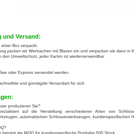
 und Versand:
in einer Box verpackt.
rung packen wir Wertsachen mit Blasen ein und verpacken sie dann in K
n den Umweltschutz, jeder Karton ist wiederverwendbar.
 See oder Express versendet werden.
schnellste und günstigste Versandart für sich.
agen:
sser produzieren Sie?
ezialisiert auf die Herstellung verschiedener Arten von Schlösse
rkzeugen, automatischen Schlosserwerkzeugen, kundenspezifischen
MOQ?
 beträgt die MOQ für kundenspezifische Produkte 500 Stück.