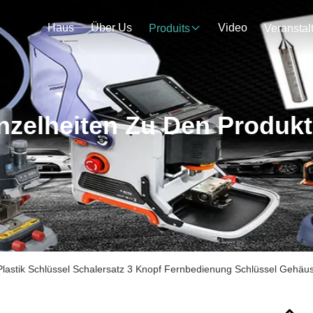
Haus
Über Us
Video
Produits
nzelheiten Zu Den Produk
Plastik Schlüssel Schalersatz 3 Knopf Fernbedienung Schlüssel Gehäus