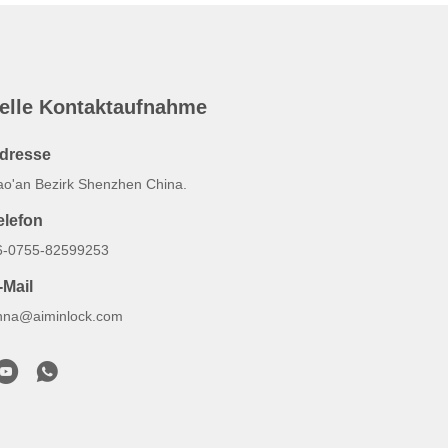
elle Kontaktaufnahme
dresse
ao'an Bezirk Shenzhen China.
elefon
6-0755-82599253
-Mail
nna@aiminlock.com