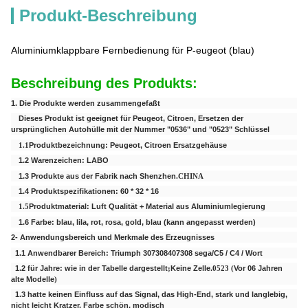
Produkt-Beschreibung
Aluminiumklappbare Fernbedienung für P-eugeot (blau)
Beschreibung des Produkts:
1. Die Produkte werden zusammengefaßt
Dieses Produkt ist geeignet für Peugeot, Citroen, Ersetzen der
ursprünglichen Autohülle mit der Nummer "0536" und "0523" Schlüssel
1.1
Produktbezeichnung: Peugeot, Citroen Ersatzgehäuse
1.2 Warenzeichen: LABO
1.3 Produkte aus der Fabrik nach Shenzhen
.CHINA
1.4 Produktspezifikationen: 60 * 32 * 16
1.5
Produktmaterial: Luft
Qualität + Material aus Aluminiumlegierung
1.6 Farbe: blau, lila, rot, rosa, gold, blau (kann angepasst werden)
2- Anwendungsbereich und Merkmale des Erzeugnisses
1.1 Anwendbarer Bereich: Triumph 307308407308 sega/C5 / C4 / Wort
1.2 für Jahre: wie in der Tabelle dargestellt
;
Keine Zelle.
0523 (
Vor 06 Jahren
alte Modelle
)
1.3 hatte keinen Einfluss auf das Signal, das High-End, stark und langlebig,
nicht leicht Kratzer, Farbe schön, modisch