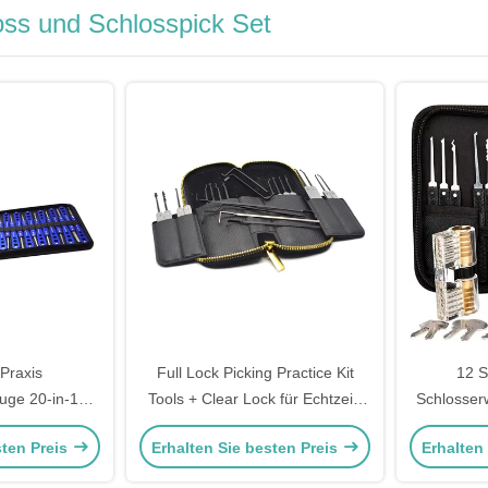
ss und Schlosspick Set
Praxis
Full Lock Picking Practice Kit
12 S
uge 20-in-1
Tools + Clear Lock für Echtzeit-
Schlosser
r Schlosser
Lernen
Set Trans
sten Preis
Erhalten Sie besten Preis
Erhalten
chloss Set
Übun