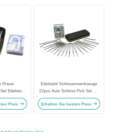
 Praxis
Edelstahl Schlosserwerkzeuge
Set Edelstahl
22pcs Auto Schloss Pick Set mit
Pick Kit Set
transparenten Praxis
sten Preis
Erhalten Sie besten Preis
 Praxis
Vorhängeschloss
s Pick Set