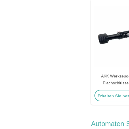
AKK Werkzeug
Flachschlüsse
Schlosser Picki
Erhalten Sie be
Schloss pikt 
Automaten 