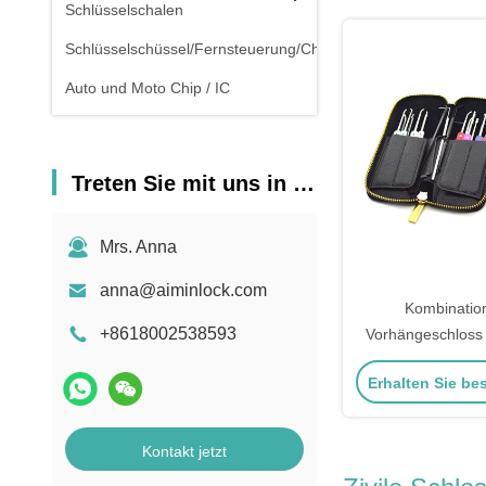
Schlüsselschalen
Schlüsselschüssel/Fernsteuerung/Chipschlüssel
Auto und Moto Chip / IC
Treten Sie mit uns in Verbindung
Mrs. Anna
anna@aiminlock.com
Kombination
+8618002538593
Vorhängeschloss 
22pcs Auto Lock 
Erhalten Sie be
Transparent
Vorhängeschlos
Kontakt jetzt