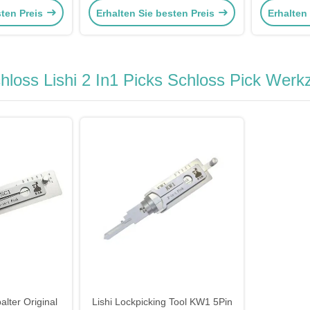
sten Preis
Erhalten Sie besten Preis
Erhalten
Verschlus
Türve
hloss Lishi 2 In1 Picks Schloss Pick Wer
alter Original
Lishi Lockpicking Tool KW1 5Pin