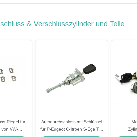
chluss & Verschlusszylinder und Teile
ss-Riegel für
Autodurchschloss mit Schlüssel
Me
r von VW-
für P-Eugeot C-Itroen S-Ega Tür
Zyli
linder
Autodürrzylinder
Zündversch