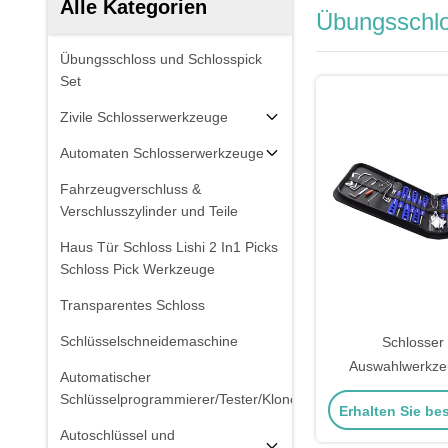
Alle Kategorien
Übungsschlo
Übungsschloss und Schlosspick
Set
Zivile Schlosserwerkzeuge
Automaten Schlosserwerkzeuge
Fahrzeugverschluss &
Verschlusszylinder und Teile
Haus Tür Schloss Lishi 2 In1 Picks
Schloss Pick Werkzeuge
Transparentes Schloss
Schlüsselschneidemaschine
Schlosser 
Auswahlwerkze
Automatischer
Haken Schlosse
Schlüsselprogrammierer/Tester/Kloner
Erhalten Sie be
Auswahl Haus S
Autoschlüssel und