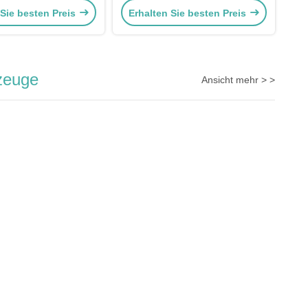
 Sie besten Preis
Erhalten Sie besten Preis
s Set für Honda Auto
rschlüsse Modul
kzeuge
Ansicht mehr > >