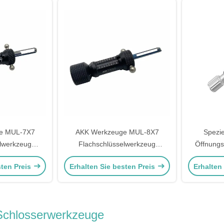
e MUL-7X7
AKK Werkzeuge MUL-8X7
Spezie
lwerkzeug
Flachschlüsselwerkzeug
Öffnungs
ng-Werkzeuge
Schlosserwerkzeuge Schloss
Werkzeuge 
sten Preis
Erhalten Sie besten Preis
Erhalten
Werkzeuge
wählt Werkzeuge
Werkze
Schlosserwerkzeuge