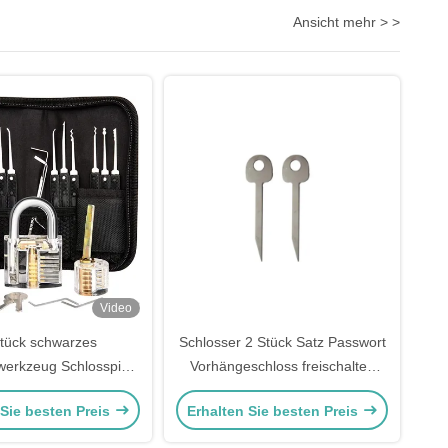
Ansicht mehr > >
Video
tück schwarzes
Schlosser 2 Stück Satz Passwort
werkzeug Schlosspick
Vorhängeschloss freischalten
parentes Schlosspick-
Werkzeuge Schlosser Schlüssel
 Sie besten Preis
Erhalten Sie besten Preis
gskit Werkzeuge
Schlosser Training Kit