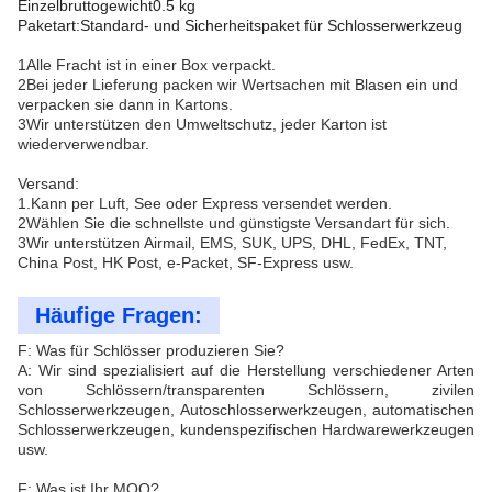
Einzelbruttogewicht0.5 kg
Paketart:Standard- und Sicherheitspaket für Schlosserwerkzeug
1Alle Fracht ist in einer Box verpackt.
2Bei jeder Lieferung packen wir Wertsachen mit Blasen ein und
verpacken sie dann in Kartons.
3Wir unterstützen den Umweltschutz, jeder Karton ist
wiederverwendbar.
Versand:
1.Kann per Luft, See oder Express versendet werden.
2Wählen Sie die schnellste und günstigste Versandart für sich.
3Wir unterstützen Airmail, EMS, SUK, UPS, DHL, FedEx, TNT,
China Post, HK Post, e-Packet, SF-Express usw.
Häufige Fragen:
F: Was für Schlösser produzieren Sie?
A: Wir sind spezialisiert auf die Herstellung verschiedener Arten
von Schlössern/transparenten Schlössern, zivilen
Schlosserwerkzeugen, Autoschlosserwerkzeugen, automatischen
Schlosserwerkzeugen, kundenspezifischen Hardwarewerkzeugen
usw.
F: Was ist Ihr MOQ?