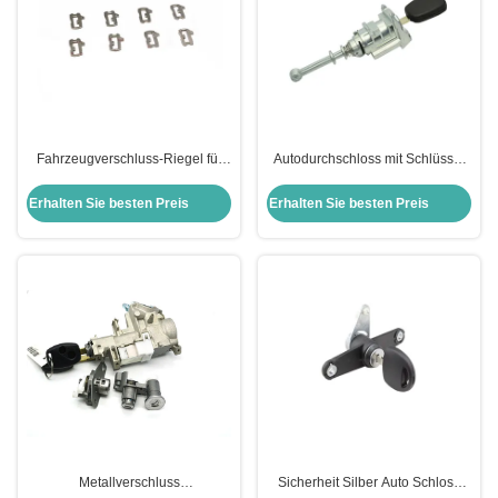
Fahrzeugverschluss-Riegel für
Autodurchschloss mit Schlüssel
die Reparatur von VW-
für P-Eugeot C-Itroen S-Ega Tür
Schlusszylinder
Autodürrzylinder
Erhalten Sie besten Preis
Erhalten Sie besten Preis
Metallverschluss
Sicherheit Silber Auto Schloss