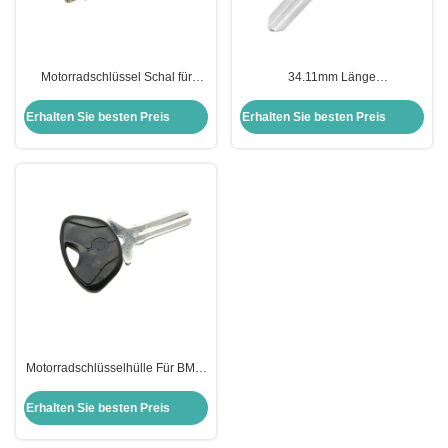
Motorradschlüssel Schal für
34.11mm Länge
Harley Shell Schwarzer leerer
Motorradschlüsselhülle für
Schlüssel für US H-arley
Harley-Davidson Keyblade
Erhalten Sie besten Preis
Erhalten Sie besten Preis
Motorrad
Motorradschlüsselhülle Für BMW
Moto Bmw Schlüsselverschluss
Schlüsselhülle Ersatz
Erhalten Sie besten Preis