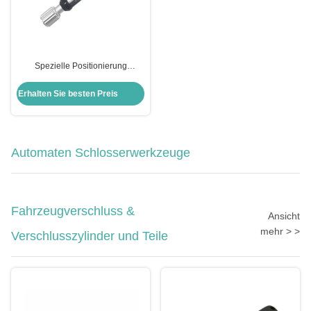
Spezielle Positionierung
Öffnungswerkzeug Schlosser
Werkzeuge Klinge Schloss wählt
Erhalten Sie besten Preis
Werkzeuge für ABUS CISA
Automaten Schlosserwerkzeuge
Fahrzeugverschluss &
Ansicht
mehr > >
Verschlusszylinder und Teile