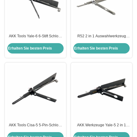
AKK Tools Yale-6 6-Stift Schloss
R52 2 in 1 Auswahlwerkzeug
Pick 2-IN-1 Pick für Yale Tür
R52 AKK Werkzeug Schlosser
Schloss Pick-Tool
Türöffnungswerkzeug
Erhalten Sie besten Preis
Erhalten Sie besten Preis
AKK Tools Cisa-5 5-Pin-Schloss
AKK Werkzeuge Yale-5 2 in 1
2-IN-1 Pick für Cisa Türschlösser
Auswahlwerkzeug für Yale
Schlosser Türwerkzeuge
Türschlösser Schlosser sichere