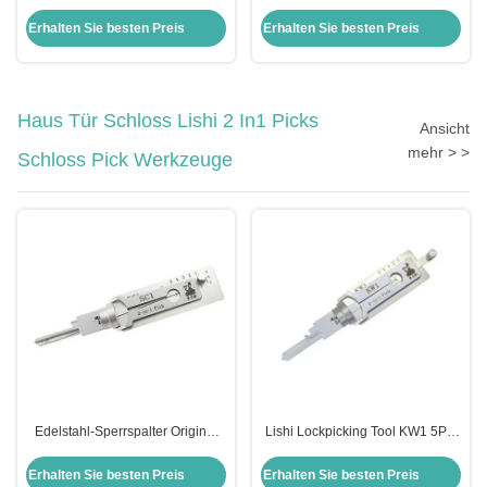
Zylinderverschlüsse
Zylinder Hintertür Schloss Für
Zündverschluss Set Honda Civic
Opel Ersatz
Erhalten Sie besten Preis
Erhalten Sie besten Preis
Verschluss Set für Honda Auto
Türverschlüsse Modul
Haus Tür Schloss Lishi 2 In1 Picks
Ansicht
mehr > >
Schloss Pick Werkzeuge
Edelstahl-Sperrspalter Original
Lishi Lockpicking Tool KW1 5Pin
Lishi 2 in 1 Spalter Schlage Sc1
2in1 Schließschlüssel und
Decoder Tool
Erhalten Sie besten Preis
Erhalten Sie besten Preis