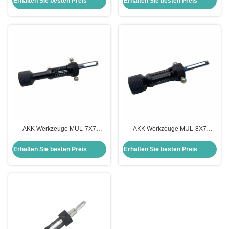
Erhalten Sie besten Preis
Erhalten Sie besten Preis
Werkzeuge
AKK Werkzeuge MUL-7X7
AKK Werkzeuge MUL-8X7
Flachschlüsselwerkzeug
Flachschlüsselwerkzeug
Schlosser Picking-Werkzeuge
Schlosserwerkzeuge Schloss
Erhalten Sie besten Preis
Erhalten Sie besten Preis
Schloss pikt Werkzeuge
wählt Werkzeuge