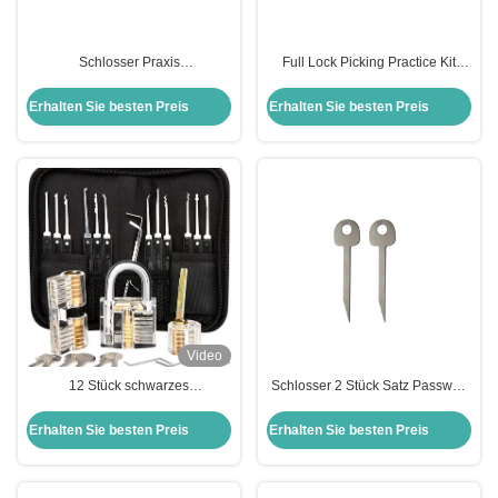
Schlosser Praxis
Full Lock Picking Practice Kit
Auswahlwerkzeuge 20-in-1
Tools + Clear Lock für Echtzeit-
Haken Schlosser Schlosser
Lernen
Erhalten Sie besten Preis
Erhalten Sie besten Preis
Auswahl Haus Schloss Set
Video
12 Stück schwarzes
Schlosser 2 Stück Satz Passwort
Schlosserwerkzeug Schlosspick
Vorhängeschloss freischalten
Set Transparentes Schlosspick-
Werkzeuge Schlosser Schlüssel
Erhalten Sie besten Preis
Erhalten Sie besten Preis
Übungskit Werkzeuge
Schlosser Training Kit