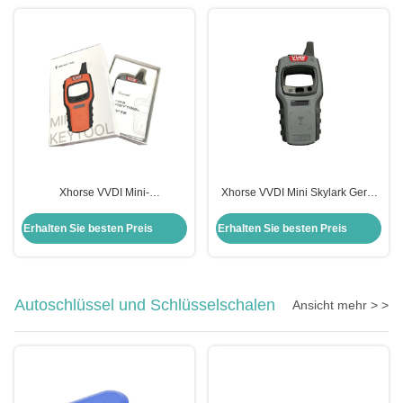
Xhorse VVDI Mini-
Xhorse VVDI Mini Skylark Gerät
Schlüsselwerkzeug 250g
Fob Auto Fernbedienung
Fernschlüsselprogrammierer für
Schlüssel Programmierer
Erhalten Sie besten Preis
Erhalten Sie besten Preis
Universalfahrzeuge Anwendbar
Autoschlüssel und Schlüsselschalen
Ansicht mehr > >