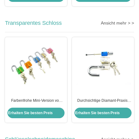
Transparentes Schloss
Ansicht mehr > >
Farbenfrohe Mini-Version von
Durchsichtige Diamant-Praxis-
Word Transparent Praxis Schloss
Hängeschloss Pick Lock Kit
Set 5pcs
Kombination von Ausrüstung
Erhalten Sie besten Preis
Erhalten Sie besten Preis