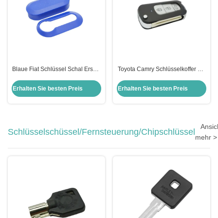
Blaue Fiat Schlüssel Schal Ersatz
Toyota Camry Schlüsselkoffer mit
3-Knopf Flip Fernbedienung
3-Knopf-Falt-Fernschlüssel-
Schlüssel Schal Schutz 2pcs
Schale-Flip-Schlüsselkoffer für T-
Erhalten Sie besten Preis
Erhalten Sie besten Preis
Gehäuse
oyota Highlander Camry
Ansic
Schlüsselschüssel/Fernsteuerung/Chipschlüssel
mehr >