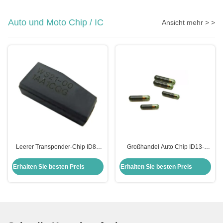
Auto und Moto Chip / IC
Ansicht mehr > >
Leerer Transponder-Chip ID8A
Großhandel Auto Chip ID13-
H128 Bit Verschlüsselungs-Chip
MG00 13 Glas Transponder Chip
Auto-Chips Chip für Toyota
Honda Auto Schlüsselkasten
Erhalten Sie besten Preis
Erhalten Sie besten Preis
Ersatz