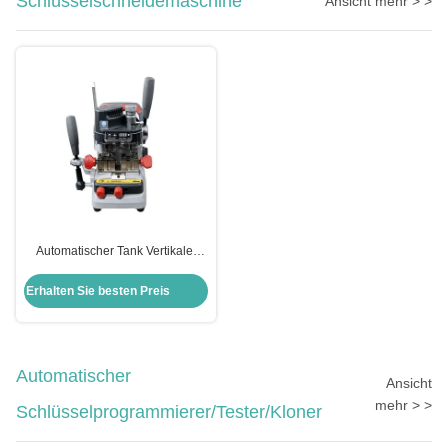
Schlüsselschneidemaschine
Ansicht mehr > >
Automatischer Tank Vertikaler
Autoschlüssel Schneidemaschine
Schlosserwerkzeuge Xhorse
Erhalten Sie besten Preis
Condox
Automatischer
Ansicht
mehr > >
Schlüsselprogrammierer/Tester/Kloner