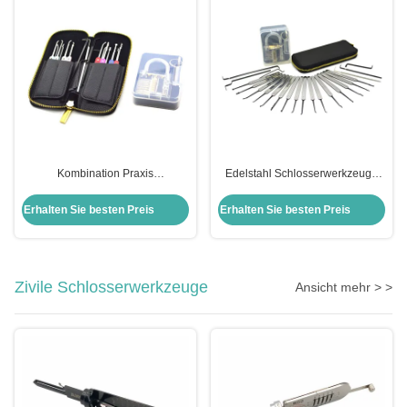
Kombination Praxis
Edelstahl Schlosserwerkzeuge
Vorhängeschloss Set Edelstahl
22pcs Auto Schloss Pick Set mit
22pcs Auto Lock Pick Kit Set
transparenten Praxis
Erhalten Sie besten Preis
Erhalten Sie besten Preis
Transparent Praxis
Vorhängeschloss
Vorhängeschloss Pick Set
Zivile Schlosserwerkzeuge
Ansicht mehr > >