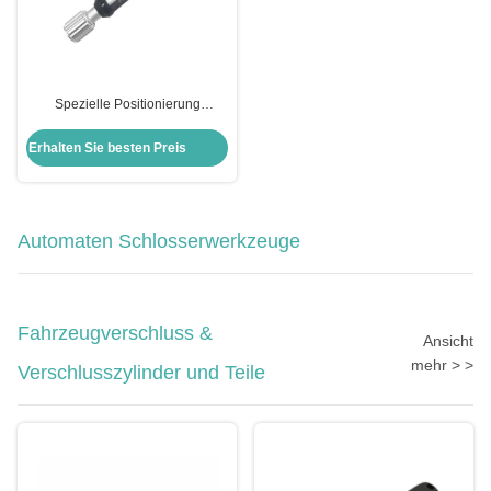
Spezielle Positionierung
Öffnungswerkzeug Schlosser
Werkzeuge Klinge Schloss wählt
Erhalten Sie besten Preis
Werkzeuge für ABUS CISA
Automaten Schlosserwerkzeuge
Fahrzeugverschluss &
Ansicht
mehr > >
Verschlusszylinder und Teile