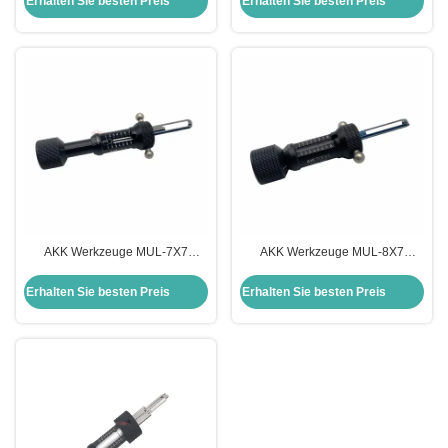
Erhalten Sie besten Preis
Erhalten Sie besten Preis
Werkzeuge
AKK Werkzeuge MUL-7X7
AKK Werkzeuge MUL-8X7
Flachschlüsselwerkzeug
Flachschlüsselwerkzeug
Schlosser Picking-Werkzeuge
Schlosserwerkzeuge Schloss
Erhalten Sie besten Preis
Erhalten Sie besten Preis
Schloss pikt Werkzeuge
wählt Werkzeuge