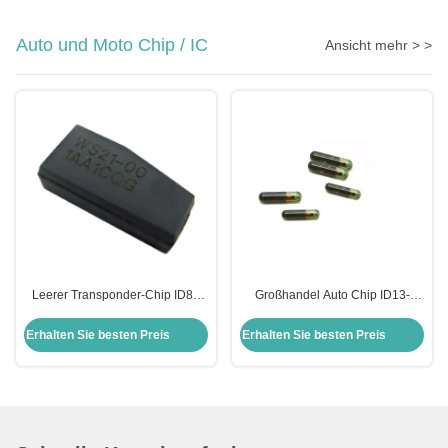
Auto und Moto Chip / IC
Ansicht mehr > >
Leerer Transponder-Chip ID8A
Großhandel Auto Chip ID13-
H128 Bit Verschlüsselungs-Chip
MG00 13 Glas Transponder Chip
Auto-Chips Chip für Toyota
Honda Auto Schlüsselkasten
Erhalten Sie besten Preis
Erhalten Sie besten Preis
Ersatz