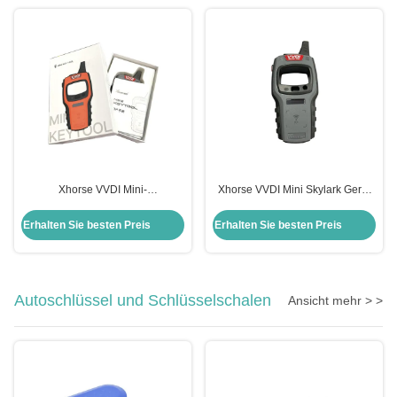
Xhorse VVDI Mini-
Xhorse VVDI Mini Skylark Gerät
Schlüsselwerkzeug 250g
Fob Auto Fernbedienung
Fernschlüsselprogrammierer für
Schlüssel Programmierer
Erhalten Sie besten Preis
Erhalten Sie besten Preis
Universalfahrzeuge Anwendbar
Autoschlüssel und Schlüsselschalen
Ansicht mehr > >