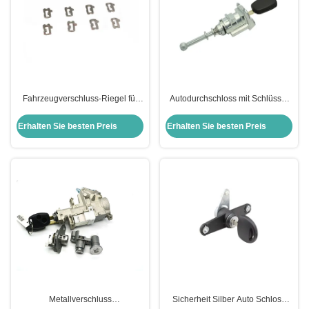
Fahrzeugverschluss-Riegel für
Autodurchschloss mit Schlüssel
die Reparatur von VW-
für P-Eugeot C-Itroen S-Ega Tür
Schlusszylinder
Autodürrzylinder
Erhalten Sie besten Preis
Erhalten Sie besten Preis
Metallverschluss
Sicherheit Silber Auto Schloss