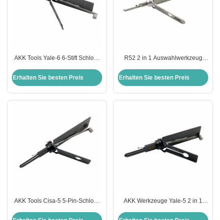
AKK Tools Yale-6 6-Stift Schloss
R52 2 in 1 Auswahlwerkzeug
Pick 2-IN-1 Pick für Yale Tür
R52 AKK Werkzeug Schlosser
Schloss Pick-Tool
Türöffnungswerkzeug
Erhalten Sie besten Preis
Erhalten Sie besten Preis
AKK Tools Cisa-5 5-Pin-Schloss
AKK Werkzeuge Yale-5 2 in 1
2-IN-1 Pick für Cisa Türschlösser
Auswahlwerkzeug für Yale
Schlosser Türwerkzeuge
Türschlösser Schlosser sichere