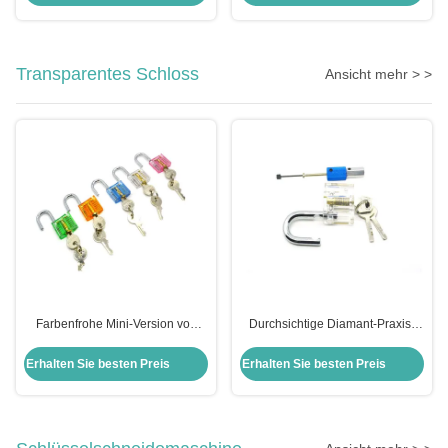
Transparentes Schloss
Ansicht mehr > >
Farbenfrohe Mini-Version von
Durchsichtige Diamant-Praxis-
Word Transparent Praxis Schloss
Hängeschloss Pick Lock Kit
Set 5pcs
Kombination von Ausrüstung
Erhalten Sie besten Preis
Erhalten Sie besten Preis