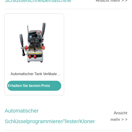
Schlüsselschneidemaschine
Ansicht mehr > >
Automatischer Tank Vertikaler
Autoschlüssel Schneidemaschine
Schlosserwerkzeuge Xhorse
Erhalten Sie besten Preis
Condox
Automatischer
Ansicht
mehr > >
Schlüsselprogrammierer/Tester/Kloner