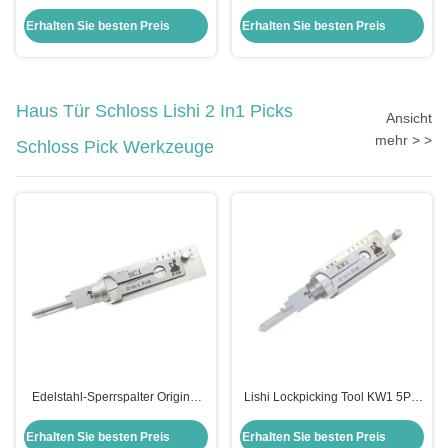
Zylinderverschlüsse
Zylinder Hintertür Schloss Für
Zündverschluss Set Honda Civic
Opel Ersatz
Erhalten Sie besten Preis
Erhalten Sie besten Preis
Verschluss Set für Honda Auto
Türverschlüsse Modul
Haus Tür Schloss Lishi 2 In1 Picks
Ansicht
mehr > >
Schloss Pick Werkzeuge
Edelstahl-Sperrspalter Original
Lishi Lockpicking Tool KW1 5Pin
Lishi 2 in 1 Spalter Schlage Sc1
2in1 Schließschlüssel und
Decoder Tool
Erhalten Sie besten Preis
Erhalten Sie besten Preis