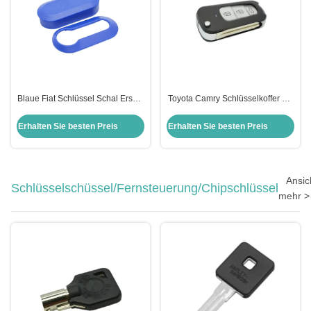
Blaue Fiat Schlüssel Schal Ersatz
Toyota Camry Schlüsselkoffer mit
3-Knopf Flip Fernbedienung
3-Knopf-Falt-Fernschlüssel-
Schlüssel Schal Schutz 2pcs
Schale-Flip-Schlüsselkoffer für T-
Erhalten Sie besten Preis
Erhalten Sie besten Preis
Gehäuse
oyota Highlander Camry
Ansic
Schlüsselschüssel/Fernsteuerung/Chipschlüssel
mehr >