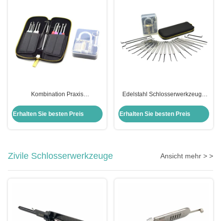
Kombination Praxis
Edelstahl Schlosserwerkzeuge
Vorhängeschloss Set Edelstahl
22pcs Auto Schloss Pick Set mit
22pcs Auto Lock Pick Kit Set
transparenten Praxis
Erhalten Sie besten Preis
Erhalten Sie besten Preis
Transparent Praxis
Vorhängeschloss
Vorhängeschloss Pick Set
Zivile Schlosserwerkzeuge
Ansicht mehr > >