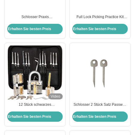
Schlosser Praxis
Full Lock Picking Practice Kit
Auswahlwerkzeuge 20-in-1
Tools + Clear Lock für Echtzeit-
Haken Schlosser Schlosser
Lernen
Erhalten Sie besten Preis
Erhalten Sie besten Preis
Auswahl Haus Schloss Set
Video
12 Stück schwarzes
Schlosser 2 Stück Satz Passwort
Schlosserwerkzeug Schlosspick
Vorhängeschloss freischalten
Set Transparentes Schlosspick-
Werkzeuge Schlosser Schlüssel
Erhalten Sie besten Preis
Erhalten Sie besten Preis
Übungskit Werkzeuge
Schlosser Training Kit