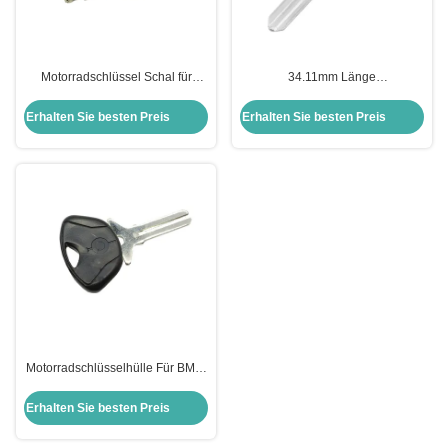
Motorradschlüssel Schal für
34.11mm Länge
Harley Shell Schwarzer leerer
Motorradschlüsselhülle für
Schlüssel für US H-arley
Harley-Davidson Keyblade
Erhalten Sie besten Preis
Erhalten Sie besten Preis
Motorrad
Motorradschlüsselhülle Für BMW
Moto Bmw Schlüsselverschluss
Schlüsselhülle Ersatz
Erhalten Sie besten Preis