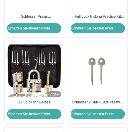
Schlosser Praxis
Full Lock Picking Practice Kit
Auswahlwerkzeuge 20-in-1
Tools + Clear Lock für Echtzeit-
Haken Schlosser Schlosser
Lernen
Erhalten Sie besten Preis
Erhalten Sie besten Preis
Auswahl Haus Schloss Set
Video
12 Stück schwarzes
Schlosser 2 Stück Satz Passwort
Schlosserwerkzeug Schlosspick
Vorhängeschloss freischalten
Set Transparentes Schlosspick-
Werkzeuge Schlosser Schlüssel
Erhalten Sie besten Preis
Erhalten Sie besten Preis
Übungskit Werkzeuge
Schlosser Training Kit