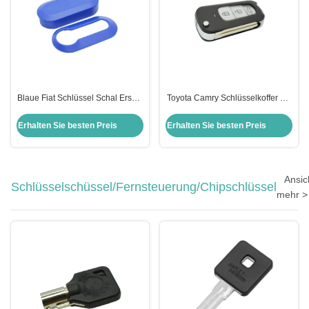
Blaue Fiat Schlüssel Schal Ersatz
Toyota Camry Schlüsselkoffer mit
3-Knopf Flip Fernbedienung
3-Knopf-Falt-Fernschlüssel-
Schlüssel Schal Schutz 2pcs
Schale-Flip-Schlüsselkoffer für T-
Erhalten Sie besten Preis
Erhalten Sie besten Preis
Gehäuse
oyota Highlander Camry
Ansic
Schlüsselschüssel/Fernsteuerung/Chipschlüssel
mehr >