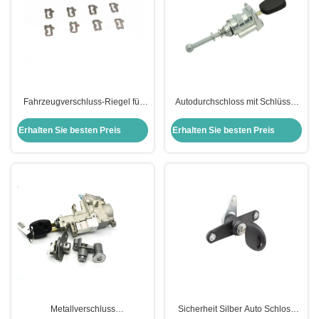
Fahrzeugverschluss-Riegel für
Autodurchschloss mit Schlüssel
die Reparatur von VW-
für P-Eugeot C-Itroen S-Ega Tür
Schlusszylinder
Autodürrzylinder
Erhalten Sie besten Preis
Erhalten Sie besten Preis
Metallverschluss
Sicherheit Silber Auto Schloss