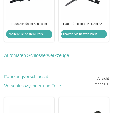
Haus Schlüssel Schlosser
Haus Türschloss Pick Set AKK
Werkzeuge Yale-5-B 6-Pin 2-IN-1
Tools Yale-6-B 6-Pin 2-IN-1 Pick
Pick für Yale Türschlösser AKK
für Yale Türschlösser
Erhalten Sie besten Preis
Erhalten Sie besten Preis
Tools
Automaten Schlosserwerkzeuge
Fahrzeugverschluss &
Ansicht
mehr > >
Verschlusszylinder und Teile