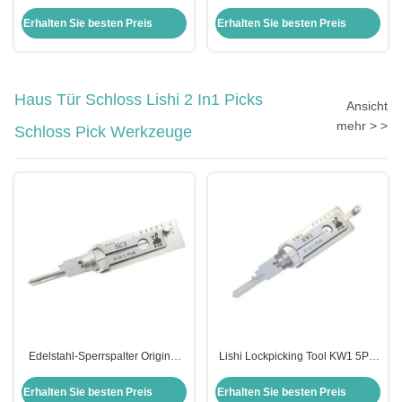
Zylinderverschlüsse
Zylinder Hintertür Schloss Für
Zündverschluss Set Honda Civic
Opel Ersatz
Erhalten Sie besten Preis
Erhalten Sie besten Preis
Verschluss Set für Honda Auto
Türverschlüsse Modul
Haus Tür Schloss Lishi 2 In1 Picks
Ansicht
mehr > >
Schloss Pick Werkzeuge
Edelstahl-Sperrspalter Original
Lishi Lockpicking Tool KW1 5Pin
Lishi 2 in 1 Spalter Schlage Sc1
2in1 Schließschlüssel und
Decoder Tool
Erhalten Sie besten Preis
Erhalten Sie besten Preis