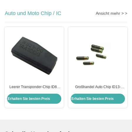
Auto und Moto Chip / IC
Ansicht mehr > >
Leerer Transponder-Chip ID8A
Großhandel Auto Chip ID13-
H128 Bit Verschlüsselungs-Chip
MG00 13 Glas Transponder Chip
Auto-Chips Chip für Toyota
Honda Auto Schlüsselkasten
Erhalten Sie besten Preis
Erhalten Sie besten Preis
Ersatz