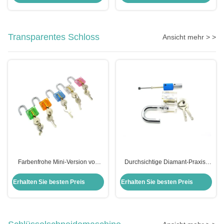
Transparentes Schloss
Ansicht mehr > >
Farbenfrohe Mini-Version von
Durchsichtige Diamant-Praxis-
Word Transparent Praxis Schloss
Hängeschloss Pick Lock Kit
Set 5pcs
Kombination von Ausrüstung
Erhalten Sie besten Preis
Erhalten Sie besten Preis