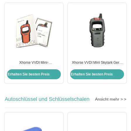
Xhorse VVDI Mini-
Xhorse VVDI Mini Skylark Gerät
Schlüsselwerkzeug 250g
Fob Auto Fernbedienung
Fernschlüsselprogrammierer für
Schlüssel Programmierer
Erhalten Sie besten Preis
Erhalten Sie besten Preis
Universalfahrzeuge Anwendbar
Autoschlüssel und Schlüsselschalen
Ansicht mehr > >