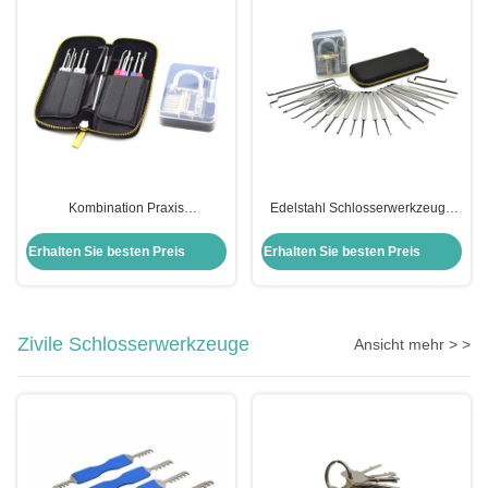
Kombination Praxis
Edelstahl Schlosserwerkzeuge
Vorhängeschloss Set Edelstahl
22pcs Auto Schloss Pick Set mit
22pcs Auto Lock Pick Kit Set
transparenten Praxis
Erhalten Sie besten Preis
Erhalten Sie besten Preis
Transparent Praxis
Vorhängeschloss
Vorhängeschloss Pick Set
Zivile Schlosserwerkzeuge
Ansicht mehr > >