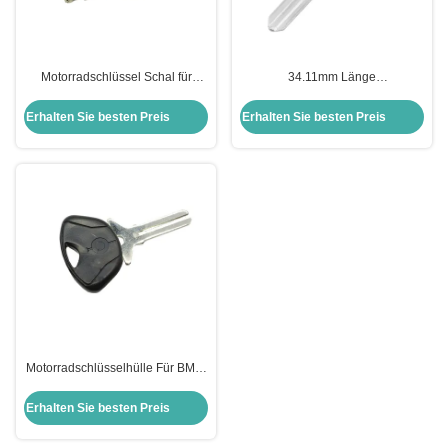
Motorradschlüssel Schal für
34.11mm Länge
Harley Shell Schwarzer leerer
Motorradschlüsselhülle für
Schlüssel für US H-arley
Harley-Davidson Keyblade
Erhalten Sie besten Preis
Erhalten Sie besten Preis
Motorrad
Motorradschlüsselhülle Für BMW
Moto Bmw Schlüsselverschluss
Schlüsselhülle Ersatz
Erhalten Sie besten Preis