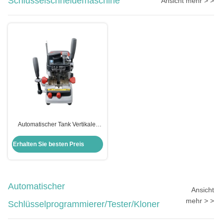
Schlüsselschneidemaschine
Ansicht mehr > >
Automatischer Tank Vertikaler
Autoschlüssel Schneidemaschine
Schlosserwerkzeuge Xhorse
Erhalten Sie besten Preis
Condox
Automatischer
Ansicht
mehr > >
Schlüsselprogrammierer/Tester/Kloner