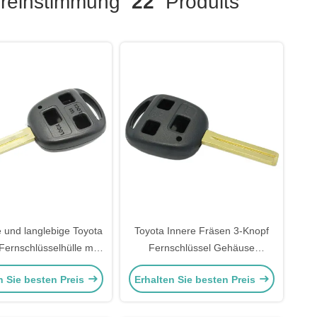
reinstimmung
22
Produits
und langlebige Toyota
Toyota Innere Fräsen 3-Knopf
Fernschlüsselhülle mit
Fernschlüssel Gehäuse
rzem Kunststoffgriff
Langlebig und langlebig
n Sie besten Preis
Erhalten Sie besten Preis