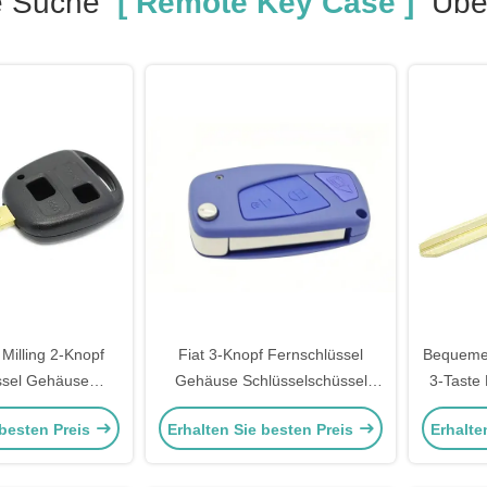
e Suche
[ Remote Key Case ]
Übe
 Milling 2-Knopf
Fiat 3-Knopf Fernschlüssel
Bequeme 
ssel Gehäuse
Gehäuse Schlüsselschüssel
3-Taste 
Schal Original
Ersatz mit Schlüsselgehäuse
schwa
 besten Preis
Erhalten Sie besten Preis
Erhalte
handel
40g