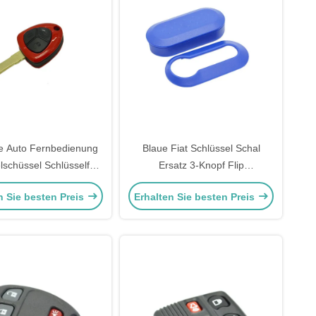
e Auto Fernbedienung
Blaue Fiat Schlüssel Schal
lschüssel Schlüsselfob
Ersatz 3-Knopf Flip
chlüssel Fernbedienung
Fernbedienung Schlüssel Schal
n Sie besten Preis
Erhalten Sie besten Preis
ehäuse Ferrari
Schutz 2pcs Gehäuse
hlüsselschüssel