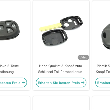
Video
lave 5-Taste
Hohe Qualität 3-Knopf-Auto-
Plastik 
edienung
Schlüssel Fall Fernbedienung
Knopf Fe
ehäuse, Buick
Schlüssel Ersatzabdeckung für
Gehäus
 besten Preis
Erhalten Sie besten Preis
Erhalte
rschluss Schal
Honda Car Key Shell
rsatz