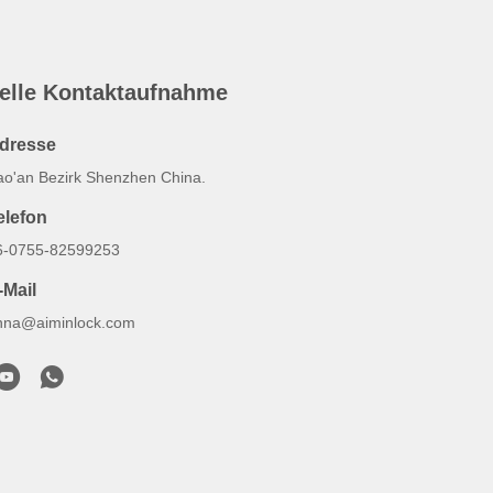
elle Kontaktaufnahme
dresse
ao'an Bezirk Shenzhen China.
elefon
6-0755-82599253
-Mail
nna@aiminlock.com