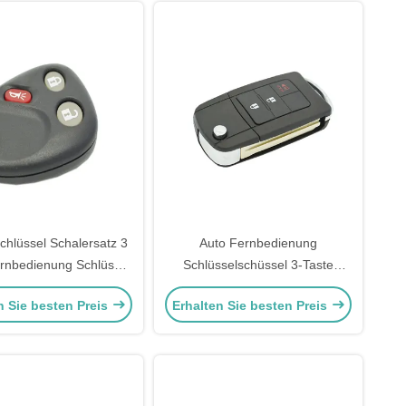
Schlüssel Schalersatz 3
Auto Fernbedienung
rnbedienung Schlüssel
Schlüsselschüssel 3-Taste
e Buick Schlüsselfob
Klappschlüssel Fernbedienung
n Sie besten Preis
Erhalten Sie besten Preis
Schalersatz
Schlüsselschüssel Toyota
Schlüsselbeutel Ersatz