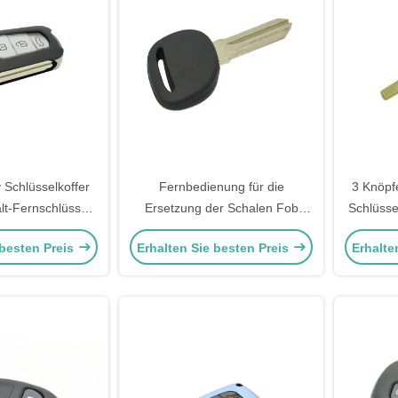
 Schlüsselkoffer
Fernbedienung für die
3 Knöpf
lt-Fernschlüssel-
Ersetzung der Schalen Fob
Schlüsse
hlüsselkoffer für
Fernbedienung für den
Ersatz S
 besten Preis
Erhalten Sie besten Preis
Erhalte
ghlander Camry
Schlüssel Transponder
G
Schlüssel Gehäuse kein Logo
Sc
für Ch-Evrolet