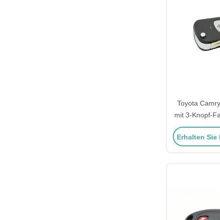
Toyota Camry
mit 3-Knopf-Fa
Schale-Flip-Sc
Erhalten Sie
T-oyota Hi