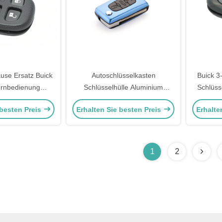
use Ersatz Buick
Autoschlüsselkasten
Buick 3
ernbedienung
Schlüsselhülle Aluminium
Schlüss
häuse
Klappschlüsselhülle für Peugeot
 besten Preis
Erhalten Sie besten Preis
Erhalte
Blau Peugeot Schlüsselhülle
1
2