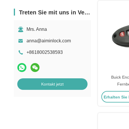
Treten Sie mit uns in Verbindung
Mrs. Anna
anna@aiminlock.com
+8618002538593
Buick Enc
Kontakt jetzt
Fernb
Schlüsselg
Erhalten Sie
Schlüsselve
E