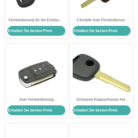
Fernbedienung für die Ersetzung
3 Knöpfe Auto Fernbedienung
der Schalen Fob Fernbedienung
Schlüsselschüssel Schlüsselfob
Erhalten Sie besten Preis
Erhalten Sie besten Preis
für den Schlüssel Transponder
Ersatz Schlüssel Fernbedienung
Schlüssel Gehäuse kein Logo für
Gehäuse Ferrari
Ch-Evrolet
Schlüsselschüssel
Auto Fernbedienung
Schwarze Klappschüssel Auto
Schlüsselschüssel 3-Taste
Fernbedienung Schlüssel
Erhalten Sie besten Preis
Erhalten Sie besten Preis
Klappschlüssel Fernbedienung
Schüssel mit Knopf Auto
Schlüsselschüssel Toyota
Schlüssel Schüssel Ersatzkoffer
Schlüsselbeutel Ersatz