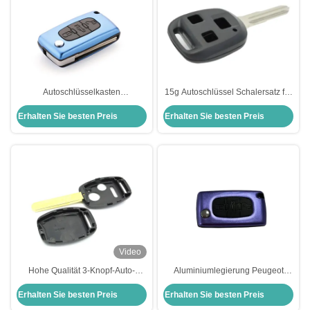
Autoschlüsselkasten
15g Autoschlüssel Schalersatz für
Schlüsselhülle Aluminium
Isuzu 3 Tasten Fernschlüssel
Erhalten Sie besten Preis
Erhalten Sie besten Preis
Klappschlüsselhülle für Peugeot
Langlebig
Blau Peugeot Schlüsselhülle
Video
Hohe Qualität 3-Knopf-Auto-
Aluminiumlegierung Peugeot
Schlüssel Fall Fernbedienung
Klappschlüssel für Peugeot
Erhalten Sie besten Preis
Erhalten Sie besten Preis
Schlüssel Ersatzabdeckung für
Purple Ersatz
Honda Car Key Shell