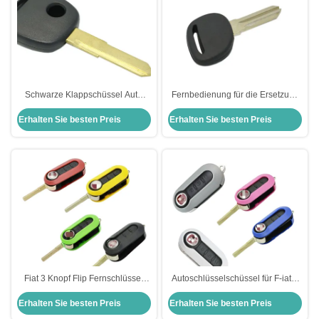
Schwarze Klappschüssel Auto
Fernbedienung für die Ersetzung
Fernbedienung Schlüssel
der Schalen Fob Fernbedienung
Erhalten Sie besten Preis
Erhalten Sie besten Preis
Schüssel mit Knopf Auto
für den Schlüssel Transponder
Schlüssel Schüssel Ersatzkoffer
Schlüssel Gehäuse kein Logo für
Ch-Evrolet
Fiat 3 Knopf Flip Fernschlüssel
Autoschlüsselschüssel für F-iat 3
Shell Auto Schlüssel Shell Farbe
Tasten Flip Fernschlüsselschüssel
Erhalten Sie besten Preis
Erhalten Sie besten Preis
Option
Anpassungsfähige Farboptionen