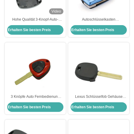
Video
Hohe Qualität 3-Knopf-Auto-
Autoschlüsselkasten
Schlüssel Fall Fernbedienung
Schlüsselhülle Aluminium
Erhalten Sie besten Preis
Erhalten Sie besten Preis
Schlüssel Ersatzabdeckung für
Klappschlüsselhülle für Peugeot
Honda Car Key Shell
Blau Peugeot Schlüsselhülle
3 Knöpfe Auto Fernbedienung
Lexus Schlüsselfob Gehäuse
Schlüsselschüssel Schlüsselfob
Schalersatz Leichtgewicht
Erhalten Sie besten Preis
Erhalten Sie besten Preis
Ersatz Schlüssel Fernbedienung
Schlüssel Fernbedienung Schal
Gehäuse Ferrari
Klinge Schwarzer Transponder
Schlüsselschüssel
Gehäuse 40mm