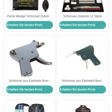
Pump Wedge Schlosser Zubehör
Schlosser-Zubehör 12 Stück
Auto Air Wedge Airbag Lock
Schloss-Ausbaukasten
Erhalten Sie besten Preis
Erhalten Sie besten Preis
Professionelle Öffnen Auto Tür
Öffnungsschloss-Pick-Set Schrank
Fenster Schloss Öffner
Schlosser aus Edelstahl Bump
Schlosser aus Edelstahl Bump
Gun Dimple Lock Bump Gun
Gun Dimple Lock Bump Gun
Erhalten Sie besten Preis
Erhalten Sie besten Preis
Schlosser Lieferungen Pick Gun
Schlosser Lieferungen Pick Gun