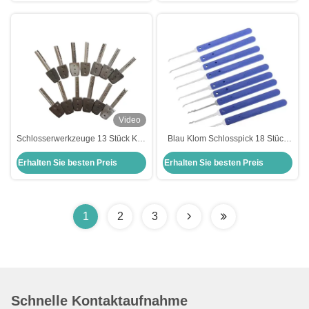
Video
Schlosserwerkzeuge 13 Stück Kits
Blau Klom Schlosspick 18 Stück
Bump Schlüssel Shims Flugzeug
Edelstahl Schlosspick Set Stahl
Erhalten Sie besten Preis
Erhalten Sie besten Preis
Kaba Lock Pick Werkzeuge
Schlosseröffner
Schlosserlieferungen
Schlosserlieferungen
1
2
3
Schnelle Kontaktaufnahme