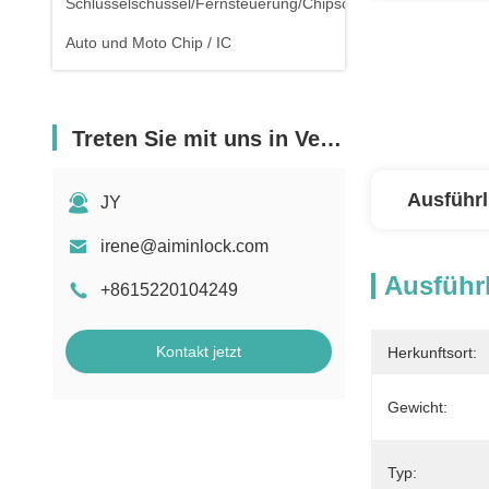
Schlüsselschüssel/Fernsteuerung/Chipschlüssel
Auto und Moto Chip / IC
Treten Sie mit uns in Verbindung
Ausführl
JY
irene@aiminlock.com
Ausführl
+8615220104249
Kontakt jetzt
Herkunftsort:
Gewicht:
Typ: