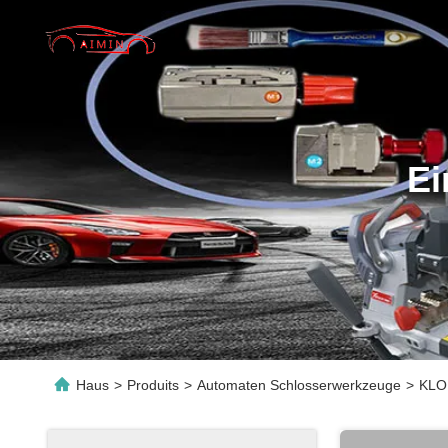
Ei
Haus
>
Produits
>
Automaten Schlosserwerkzeuge
>
KLOM