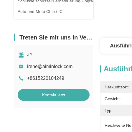
Schlüsselschüssel/Fernsteuerung/Chipschlüssel
Auto und Moto Chip / IC
Treten Sie mit uns in Verbindung
Ausführl
JY
irene@aiminlock.com
Ausführl
+8615220104249
Herkunftsort:
Kontakt jetzt
Gewicht:
Typ:
Reichweite Nu