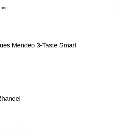
nung
neues Mendeo 3-Taste Smart
oßhandel