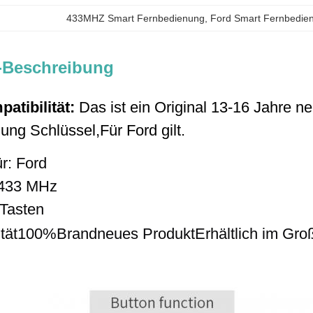
433MHZ Smart Fernbedienung
, 
Ford Smart Fernbedie
-Beschreibung
atibilität:
Das ist ein Original 13-16 Jahre 
ung Schlüssel,
Für Ford gilt.
r: Ford
433 MHz
 Tasten
tät
100%
Brandneues Produkt
Erhältlich im Gr