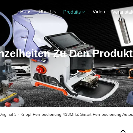
Haus
Über Us
Video
Produits
nzelheiten Zu Den Produk
Original 3 - Knopf Fernbedienung 433MHZ Smart Fernbedienung Autosc