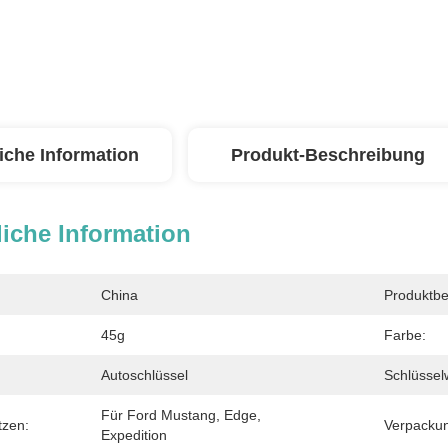
iche Information
Produkt-Beschreibung
iche Information
China
Produktbe
45g
Farbe:
Autoschlüssel
Schlüssel
Für Ford Mustang, Edge, 
tzen:
Verpacku
Expedition