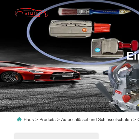
Ei
Haus
>
Produits
>
Autoschlüssel und Schlüsselschalen
>