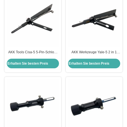
AKK Tools Cisa-5 5-Pin-Schloss
AKK Werkzeuge Yale-5 2 in 1
2-IN-1 Pick für Cisa Türschlösser
Auswahlwerkzeug für Yale
Schlosser Türwerkzeuge
Türschlösser Schlosser sichere
Erhalten Sie besten Preis
Erhalten Sie besten Preis
Werkzeuge