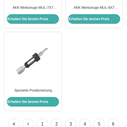
AKK Werkzeuge MUL-7X7
AKK Werkzeuge MUL-8X7
Flachschlüsselwerkzeug
Flachschlüsselwerkzeug
Schlosser Picking-Werkzeuge
Schlosserwerkzeuge Schloss
Erhalten Sie besten Preis
Erhalten Sie besten Preis
Schloss pikt Werkzeuge
wählt Werkzeuge
Spezielle Positionierung
Öffnungswerkzeug Schlosser
Werkzeuge Klinge Schloss wählt
Erhalten Sie besten Preis
Werkzeuge für ABUS CISA
1
2
3
4
5
6