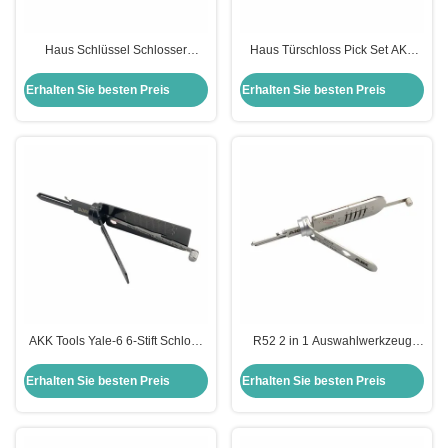
Haus Schlüssel Schlosser
Haus Türschloss Pick Set AKK
Werkzeuge Yale-5-B 6-Pin 2-IN-1
Tools Yale-6-B 6-Pin 2-IN-1 Pick
Pick für Yale Türschlösser AKK
für Yale Türschlösser
Erhalten Sie besten Preis
Erhalten Sie besten Preis
Tools
AKK Tools Yale-6 6-Stift Schloss
R52 2 in 1 Auswahlwerkzeug
Pick 2-IN-1 Pick für Yale Tür
R52 AKK Werkzeug Schlosser
Schloss Pick-Tool
Türöffnungswerkzeug
Erhalten Sie besten Preis
Erhalten Sie besten Preis