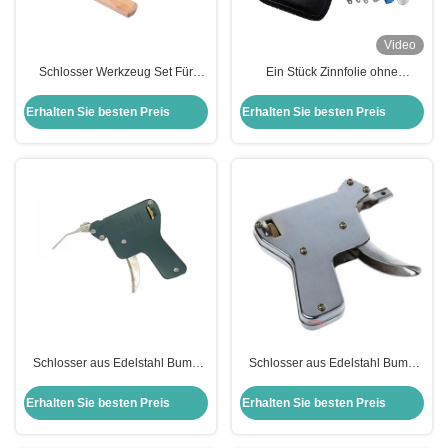
Video
Schlosser Werkzeug Set Für
Ein Stück Zinnfolie ohne
Schlosser Praxis andere
Nadelsperre
Handwerkzeug Tür Schlitz
Schnellöffnungswerkzeug (11
Erhalten Sie besten Preis
Erhalten Sie besten Preis
Schnell öffnen 4 Stück Set Of
Stück) Schlosserwerkzeug-Set
Insert Tool
Schlosser aus Edelstahl Bump
Schlosser aus Edelstahl Bump
Gun Dimple Lock Bump Gun
Gun Dimple Lock Bump Gun
Schlosser Lieferungen Pick Gun
Schlosser Lieferungen Pick Gun
Erhalten Sie besten Preis
Erhalten Sie besten Preis