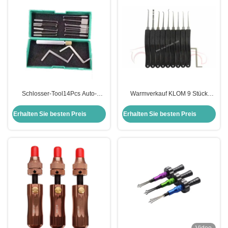
Schlosser-Tool14Pcs Auto-
Warmverkauf KLOM 9 Stück
Dimple Lock Pick Kaba
Schlosspick-Tool
Schlossöffner
Fortgeschrittenes 9-Stück-Set
Erhalten Sie besten Preis
Erhalten Sie besten Preis
Schlosserwerkzeuge