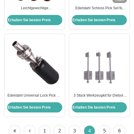
Video
Leichtgewichtige
Edelstahl Schloss Pick Set für
Schlosspickwerkzeuge aus
zivile Schlosser Werkzeug Das
Edelstahl Set für zivile Schlosser
neue Querschluss schnell öffnen
Erhalten Sie besten Preis
Erhalten Sie besten Preis
Werkzeug Tubular Lock Pick
Werkzeug (3 Sets)
Werkzeuge
Edelstahl Universal Lock Pick Set
3 Stück Werkzeugkit für Diebold
8-Pin Pflaumen Schließwerkzeug
Safe Lock Profi Schlosser
Training Lock Picking Set
Zubehör Schlossschließwerkzeug
Erhalten Sie besten Preis
Erhalten Sie besten Preis
Hardware Werkzeugset
Flaggenstange
Schlüsselschlössermi
1
2
3
4
5
6