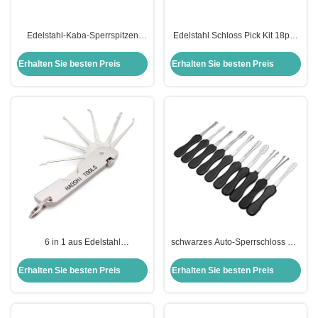
Edelstahl-Kaba-Sperrspitzen
Edelstahl Schloss Pick Kit 18pcs
Praxis-Sperrspitzen-Sperrspitzen-
Welle Bürste Haken Picks
Entriegelung-Tool-Set Schlüssel-
Schlosser Werkzeuge Schloss
Erhalten Sie besten Preis
Erhalten Sie besten Preis
Entfernen-Tools
Pick Werkzeuge
6 in 1 aus Edelstahl
schwarzes Auto-Sperrschloss Set
Mehrfunktions-Taschenöffner
10 Stück Doppelseitige Schloss-
Klappschlosserwerkzeug
Sperrwerkzeuge
Erhalten Sie besten Preis
Erhalten Sie besten Preis