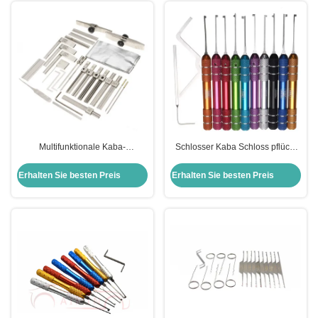
Multifunktionale Kaba-
Schlosser Kaba Schloss pflückt
Schlosspick-Werkzeuge
12 in 1 Übung Schloss pflückt
Schlosserwerkzeuge
Schließung Werkzeug Set
Erhalten Sie besten Preis
Erhalten Sie besten Preis
Schlosspick-Werkzeuge für
Schlüssel entfernen Werkzeuge
Schlosser