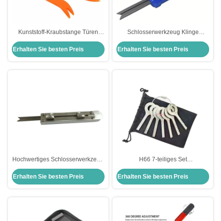
Kunststoff-Kraubstange Türen
Schlosserwerkzeug Klinge
Öffnungswerkzeuge
Schloss Schloss Schließwerkzeug
Erhalten Sie besten Preis
Erhalten Sie besten Preis
Autoverriegelung Kit Lock Pick Set
Schnellöffnungswerkzeug
professionelle Schlosser
Werkzeuge
Hochwertiges Schlosserwerkzeug
H66 7-teiliges Set
Klinge
Autosperrwerkzeuge
Erhalten Sie besten Preis
Erhalten Sie besten Preis
Schlosseröffnungswerkzeug
Autosperrwerkzeuge zum Öffnen
Schnellöffnungswerkzeug
von Autotüren