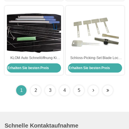
KLOM Auto Schnellöffnung Kit
Schloss-Picking-Set Blade Lock
Auto Schlosser Werkzeug Die
Schnellöffnungswerkzeug für
Erhalten Sie besten Preis
Erhalten Sie besten Preis
perfekte Lösung für das Öffnen
zivile Schlosser
von Autotüren
1
2
3
4
5
Schnelle Kontaktaufnahme