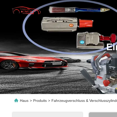
Ei
Haus
>
Produits
>
Fahrzeugverschluss & Verschlusszylinde