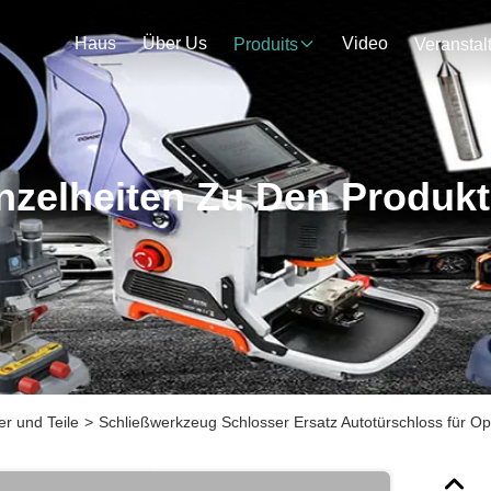
Haus
Über Us
Video
Produits
nzelheiten Zu Den Produk
r und Teile
>
Schließwerkzeug Schlosser Ersatz Autotürschloss für Op