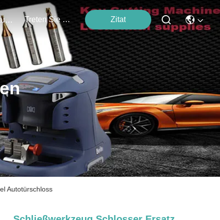
Treten Sie Mit Uns In Verbindung
Zitat
Veranstaltungen
ten
el Autotürschloss
Schließwerkzeug Schlosser Ersatz