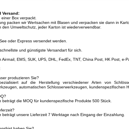
 Versand:
in einer Box verpackt.
rung packen wir Wertsachen mit Blasen und verpacken sie dann in Kart
n den Umweltschutz, jeder Karton ist wiederverwendbar.
 See oder Express versendet werden.
schnellste und günstigste Versandart für sich.
n Airmail, EMS, SUK, UPS, DHL, FedEx, TNT, China Post, HK Post, e-P
:
sser produzieren Sie?
ezialisiert auf die Herstellung verschiedener Arten von Schlösse
rkzeugen, automatischen Schlosserwerkzeugen, kundenspezifischen
MOQ?
 beträgt die MOQ für kundenspezifische Produkte 500 Stück.
eferzeit?
 beträgt unsere Lieferzeit 7 Werktage nach Eingang der Einzahlung.
gsfrist haben Sie?