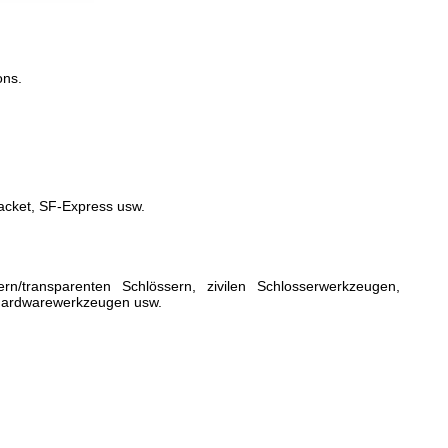
ons.
acket, SF-Express usw.
rn/transparenten Schlössern, zivilen Schlosserwerkzeugen,
 Hardwarewerkzeugen usw.