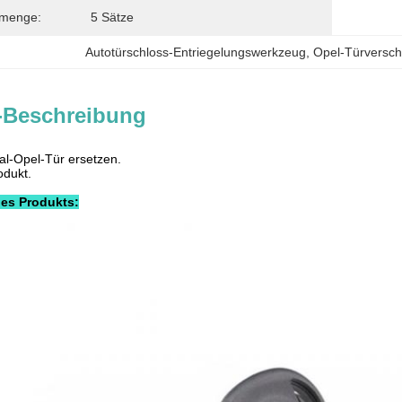
lmenge:
5 Sätze
Autotürschloss-Entriegelungswerkzeug
, 
Opel-Türversch
-Beschreibung
nal-Opel-Tür ersetzen.
odukt.
es Produkts: