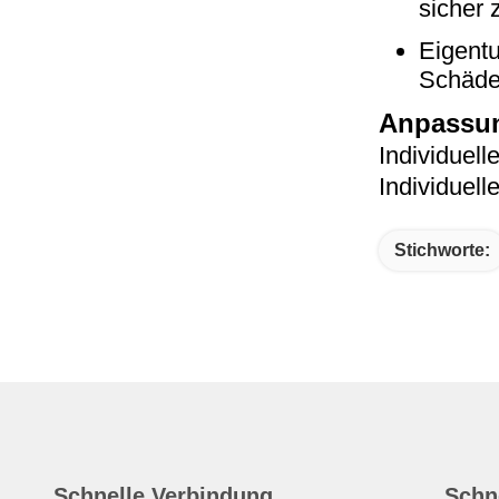
sicher 
Eigent
Schäden
Anpassun
Individuell
Individuell
Stichworte:
Schnelle Verbindung
Schn