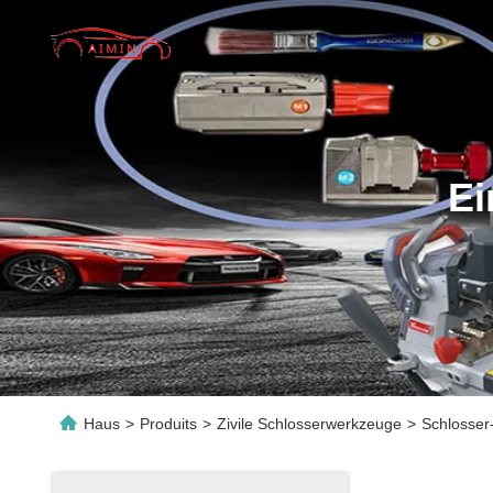
Ei
Haus
>
Produits
>
Zivile Schlosserwerkzeuge
>
Schlosser