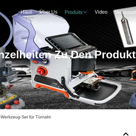
Haus
Über Us
Video
Produits
nzelheiten Zu Den Produk
-Werkzeug-Set für Türnaht