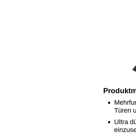
Produktm
Mehrfu
Türen 
Ultra d
einzuse