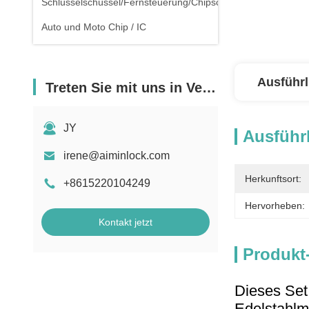
Schlüsselschüssel/Fernsteuerung/Chipschlüssel
Auto und Moto Chip / IC
Ausführl
Treten Sie mit uns in Verbindung
JY
Ausführl
irene@aiminlock.com
Herkunftsort:
+8615220104249
Hervorheben:
Kontakt jetzt
Produkt
Dieses Set 
Edelstahlme