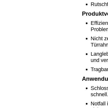
Rutschf
Produktvo
Effizie
Problem
Nicht z
Türrah
Langleb
und ver
Tragbar
Anwendu
Schloss
schnell
Notfall