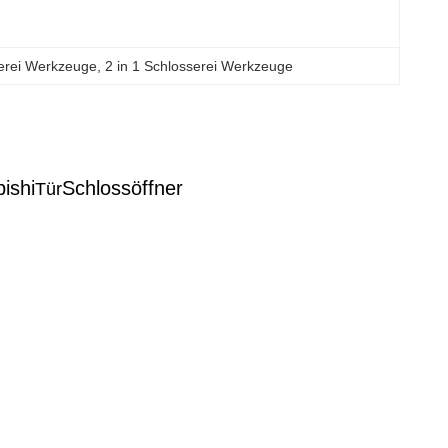
serei Werkzeuge
, 
2 in 1 Schlosserei Werkzeuge
ishi
Schlossöffner
Tür