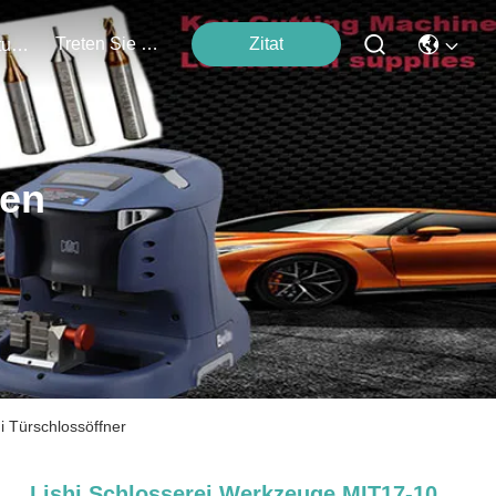
Treten Sie Mit Uns In Verbindung
Zitat
Veranstaltungen
ten
i Türschlossöffner
Lishi Schlosserei Werkzeuge MIT17-10