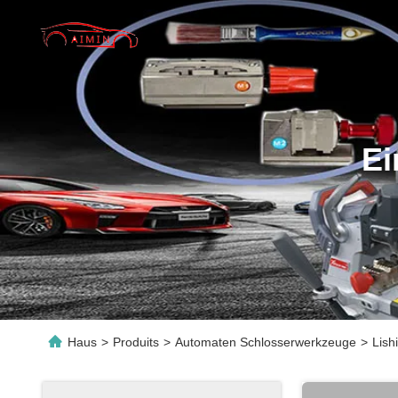
Ei
Haus
>
Produits
>
Automaten Schlosserwerkzeuge
>
Lish