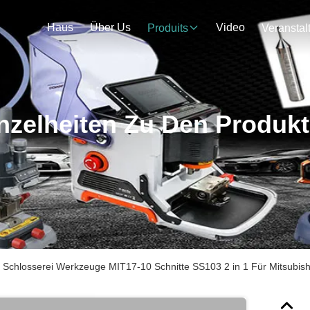
Haus
Über Us
Video
Produits
nzelheiten Zu Den Produk
i Schlosserei Werkzeuge MIT17-10 Schnitte SS103 2 in 1 Für Mitsubish