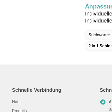
Anpassun
Individuell
Individuell
Stichworte:
2 In 1 Schl
Schnelle Verbindung
Schn
Haus
A
B
Produits