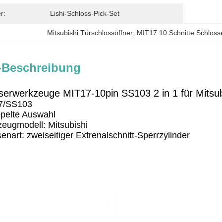
r:
Lishi-Schloss-Pick-Set
Mitsubishi Türschlossöffner
, 
MIT17 10 Schnitte Schlos
-Beschreibung
sserwerkzeuge MIT17-10pin SS103 2 in 1 für Mitsub
17/SS103
ppelte Auswahl
zeugmodell: Mitsubishi
senart: zweiseitiger Extrenalschnitt-Sperrzylinder