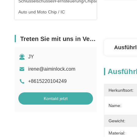
Schlüsselschüssel/Fernsteuerung/Chipschlüssel
Auto und Moto Chip / IC
Treten Sie mit uns in Verbindung
Ausführl
JY
irene@aiminlock.com
Ausführl
+8615220104249
Herkunftsort:
Kontakt jetzt
Name:
Gewicht:
Material: