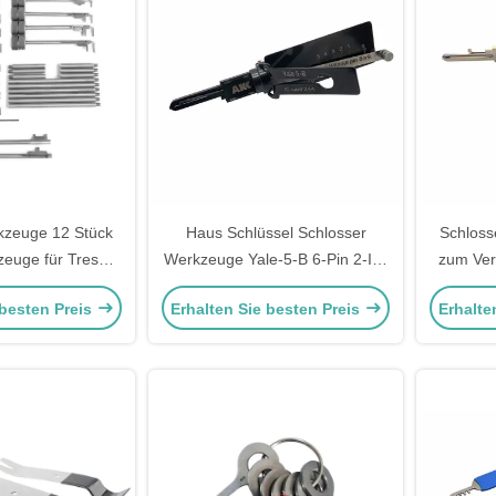
kzeuge 12 Stück
Haus Schlüssel Schlosser
Schloss
zeuge für Tresore
Werkzeuge Yale-5-B 6-Pin 2-IN-
zum Ver
spiker Set
1 Pick für Yale Türschlösser
Pin 2-
 besten Preis
Erhalten Sie besten Preis
Erhalte
AKK Tools