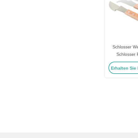
Schlosser W
Schlosser 
Handwerkze
Erhalten Sie
Schnell öffne
Inse