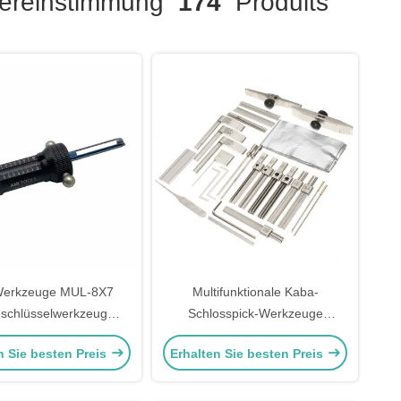
reinstimmung
174
Produits
erkzeuge MUL-8X7
Multifunktionale Kaba-
hschlüsselwerkzeug
Schlosspick-Werkzeuge
serwerkzeuge Schloss
Schlosserwerkzeuge
n Sie besten Preis
Erhalten Sie besten Preis
ählt Werkzeuge
Schlosspick-Werkzeuge für
Schlosser