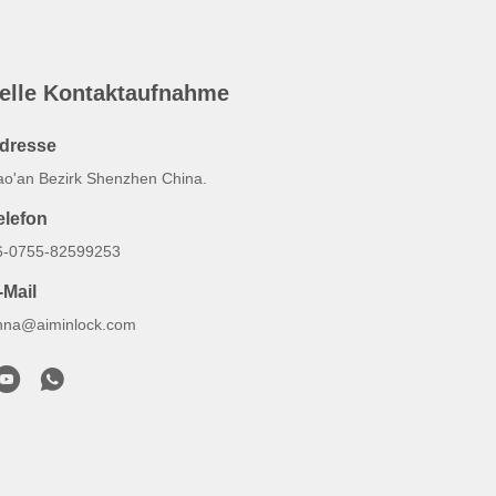
elle Kontaktaufnahme
dresse
ao'an Bezirk Shenzhen China.
elefon
6-0755-82599253
-Mail
nna@aiminlock.com