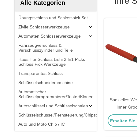
Ihre 
Alle Kategorien
Übungsschloss und Schlosspick Set
Zivile Schlosserwerkzeuge
Automaten Schlosserwerkzeuge
Fahrzeugverschluss &
Verschlusszylinder und Teile
Haus Tür Schloss Lishi 2 In1 Picks
Schloss Pick Werkzeuge
Transparentes Schloss
Schlüsselschneidemaschine
Automatischer
Schlüsselprogrammierer/Tester/Kloner
Spezielles W
Autoschlüssel und Schlüsselschalen
Inner Gro
Schloss
Schlüsselschüssel/Fernsteuerung/Chipschlüssel
Erhalten Sie
Schlosseröffn
Auto und Moto Chip / IC