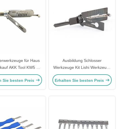
erwerkzeuge für Haus
Ausbildung Schlosser
kauf AKK Tool KW5 6-
Werkzeuge Kit Lishi Werkzeuge
in-1 Pick für Kwikset
Yale-5 Yale-6 Cisa-5 Schloss
n Sie besten Preis
Erhalten Sie besten Preis
Türschlösser
Picking 2-IN-1 Pick