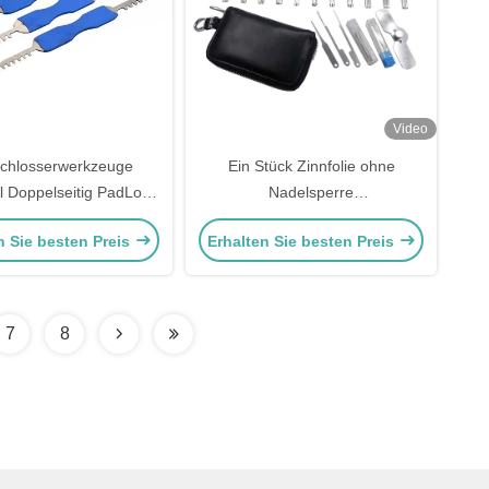
Video
chlosserwerkzeuge
Ein Stück Zinnfolie ohne
ll Doppelseitig PadLock
Nadelsperre
teiliges Set High-Tech
Schnellöffnungswerkzeug (11
n Sie besten Preis
Erhalten Sie besten Preis
Stück) Schlosserwerkzeug-Set
7
8