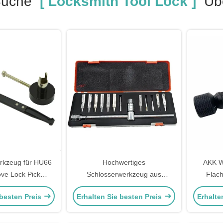
Suche
[ Locksmith Tool Lock ]
Übe
erkzeug für HU66
Hochwertiges
AKK W
ove Lock Pick
Schlosserwerkzeug aus
Flac
erwerkzeug
Edelstahl
Schlos
 besten Preis
Erhalten Sie besten Preis
Erhalte
er Schlosser Pick
w
Set