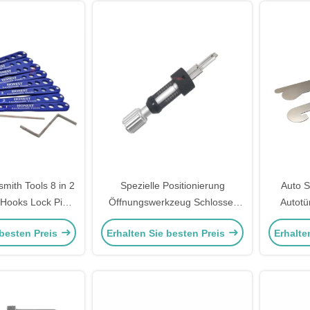
mith Tools 8 in 2
Spezielle Positionierung
Auto 
 Hooks Lock Pick
Öffnungswerkzeug Schlosser
Autotü
Set
Werkzeuge Klinge Schloss wählt
 besten Preis
Erhalten Sie besten Preis
Erhalte
Werkzeuge für ABUS CISA