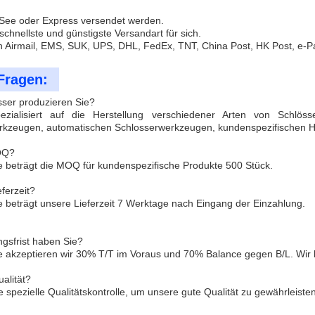
 See oder Express versendet werden.
schnellste und günstigste Versandart für sich.
n Airmail, EMS, SUK, UPS, DHL, FedEx, TNT, China Post, HK Post, e-P
Fragen:
sser produzieren Sie?
zialisiert auf die Herstellung verschiedener Arten von Schlösse
rkzeugen, automatischen Schlosserwerkzeugen, kundenspezifischen
MOQ?
 beträgt die MOQ für kundenspezifische Produkte 500 Stück.
eferzeit?
 beträgt unsere Lieferzeit 7 Werktage nach Eingang der Einzahlung.
gsfrist haben Sie?
e akzeptieren wir 30% T/T im Voraus und 70% Balance gegen B/L. Wir
ualität?
 spezielle Qualitätskontrolle, um unsere gute Qualität zu gewährleisten