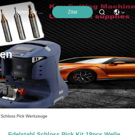
Treten Sie Mit Uns In Verbindung
Zitat
Veranstaltungen
ten
e Schloss Pick Werkzeuge
Edelstahl Schloss Pick Kit 18pcs Welle