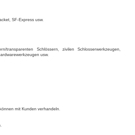
acket, SF-Express usw.
rn/transparenten Schlössern, zivilen Schlosserwerkzeugen,
 Hardwarewerkzeugen usw.
 können mit Kunden verhandeln.
.