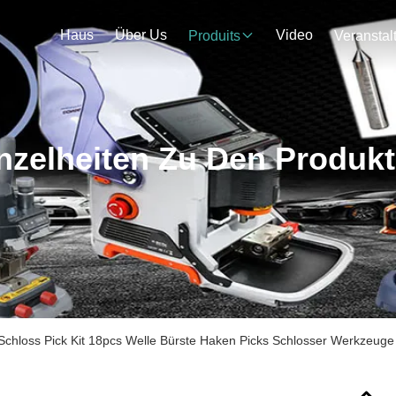
Haus
Über Us
Video
Produits
nzelheiten Zu Den Produk
 Schloss Pick Kit 18pcs Welle Bürste Haken Picks Schlosser Werkzeug