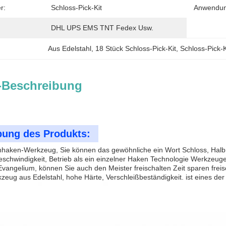
r:
Schloss-Pick-Kit
Anwendun
DHL UPS EMS TNT Fedex Usw.
Aus Edelstahl
, 
18 Stück Schloss-Pick-Kit
, 
Schloss-Pick-K
-Beschreibung
bung des Produkts:
enhaken-Werkzeug, Sie können das gewöhnliche ein Wort Schloss, Hal
eschwindigkeit, Betrieb als ein einzelner Haken Technologie Werkzeuge 
 Evangelium, können Sie auch den Meister freischalten Zeit sparen freis
eug aus Edelstahl, hohe Härte, Verschleißbeständigkeit. ist eines de