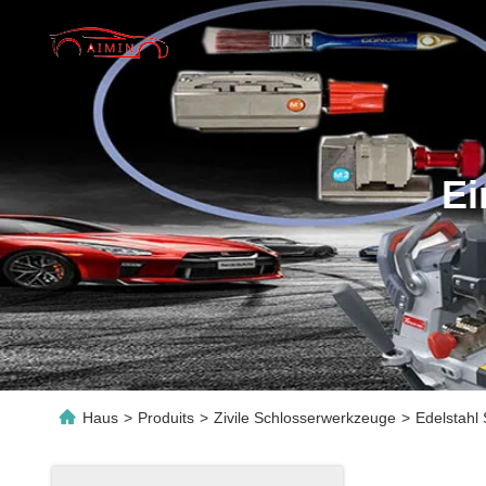
Ei
Haus
>
Produits
>
Zivile Schlosserwerkzeuge
>
Edelstahl