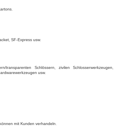
artons.
acket, SF-Express usw.
rn/transparenten Schlössern, zivilen Schlosserwerkzeugen,
 Hardwarewerkzeugen usw.
 können mit Kunden verhandeln.