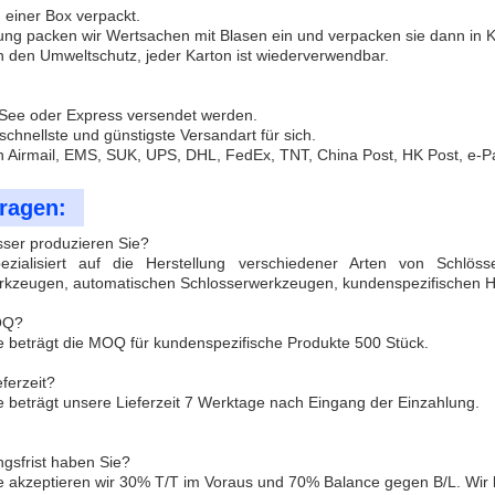
in einer Box verpackt.
rung packen wir Wertsachen mit Blasen ein und verpacken sie dann in K
n den Umweltschutz, jeder Karton ist wiederverwendbar.
 See oder Express versendet werden.
schnellste und günstigste Versandart für sich.
n Airmail, EMS, SUK, UPS, DHL, FedEx, TNT, China Post, HK Post, e-P
ragen:
sser produzieren Sie?
zialisiert auf die Herstellung verschiedener Arten von Schlösse
rkzeugen, automatischen Schlosserwerkzeugen, kundenspezifischen
MOQ?
 beträgt die MOQ für kundenspezifische Produkte 500 Stück.
eferzeit?
 beträgt unsere Lieferzeit 7 Werktage nach Eingang der Einzahlung.
gsfrist haben Sie?
e akzeptieren wir 30% T/T im Voraus und 70% Balance gegen B/L. Wir