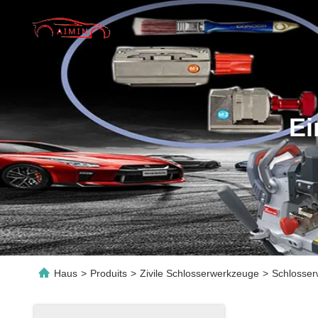
Ei
Haus
>
Produits
>
Zivile Schlosserwerkzeuge
>
Schlosser