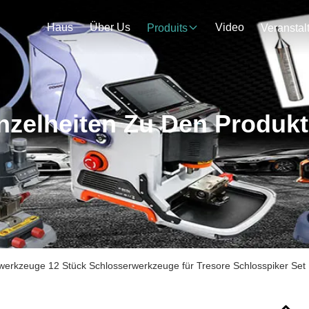
Haus
Über Us
Video
Produits
nzelheiten Zu Den Produk
werkzeuge 12 Stück Schlosserwerkzeuge für Tresore Schlosspiker Set