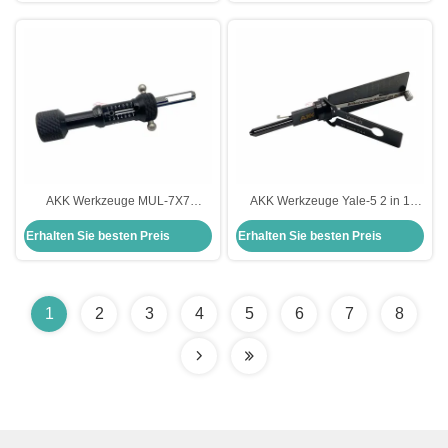
AKK Werkzeuge MUL-7X7
AKK Werkzeuge Yale-5 2 in 1
Flachschlüsselwerkzeug
Auswahlwerkzeug für Yale
Erhalten Sie besten Preis
Erhalten Sie besten Preis
Schlosser Picking-Werkzeuge
Türschlösser Schlosser sichere
Schloss pikt Werkzeuge
Werkzeuge
1
2
3
4
5
6
7
8