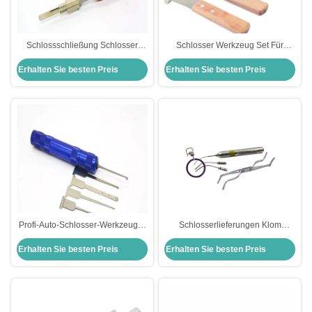
Schlossschließung Schlosser
Schlosser Werkzeug Set Für
Autotools Set Spezialwerkzeug
Schlosser Praxis andere
Erhalten Sie besten Preis
Erhalten Sie besten Preis
Neue Rega Schlossschließung
Handwerkzeug Tür Schlitz Schnell
Für Buick Schlösser
öffnen 4 Stück Set Of Insert Tool
Profi-Auto-Schlosser-Werkzeuge-
Schlosserlieferungen Klom
Set 6 Stück manuelle Werkzeuge
Schloss Pick Set Vierte
Erhalten Sie besten Preis
Erhalten Sie besten Preis
zum Entsperren von Schlössern
Generation Edelstahl-Fasern
Pick Set
Werkzeug Set