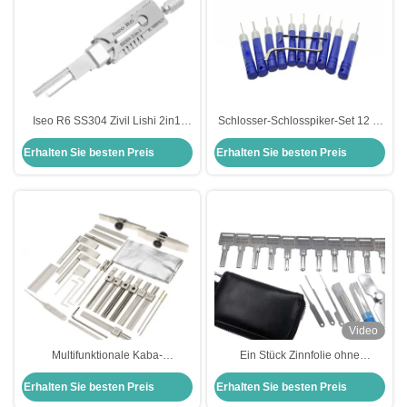
Iseo R6 SS304 Zivil Lishi 2in1
Schlosser-Schlosspiker-Set 12 in
Schlossschließwerkzeuge Auto
einem Schlosspiker-Set
Erhalten Sie besten Preis
Erhalten Sie besten Preis
Schlosserwerkzeuge Set
Schlossöffnungswerkzeuge
elektrischer Schlüssel
Video
Multifunktionale Kaba-
Ein Stück Zinnfolie ohne
Schlosspick-Werkzeuge
Nadelsperre
Erhalten Sie besten Preis
Erhalten Sie besten Preis
Schlosserwerkzeuge Schlosspick-
Schnellöffnungswerkzeug (11
Werkzeuge für Schlosser
Stück) Schlosserwerkzeug-Set