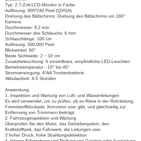
Typ: 2,7-Zoll-LCD-Monitor in Farbe
Auflösung: 900*240 Pixel (QVGA)
Drehung des Bildschirms: Drehung des Bildschirms um 180°
Kamera:
Durchmesser: 8,2 mm
Durchmesser des Schlauchs: 6 mm
Schlauchlänge: 100 cm
Auflösung: 300.000 Pixel
Blickwinkel: 60°
Beste Sichtweite: 2 ~ 10 cm
Zusatzbeleuchtung: 6 einstellbare, empfindliche LED-Leuchten
Betriebstemperatur: -10° bis 45°
Stromversorgung: 4*AA Trockenbatterie
Akkulaufzeit: 4-5 Stunden
Anwendung:
1. Inspektion und Wartung von Luft- und Wasserleitungen
Es wird verwendet, um zu prüfen, ob es Risse in der Rohrleitung,
Fremdstoffblockade, Korrosion usw. gibt, und gleichzeitig zur
Entfernung von Trümmern beiträgt.
2. Fahrzeuginspektion und Wartung
Überprüfen Sie den Motor, das Getriebesystem, den
Kraftstofftank, das Fahrwerk, die Leitungen usw.
3 hoher Druck, hohe Strahlungsdetektion
4. Interne Erforschung und Prüfung von Geräten oder Ausrüstung