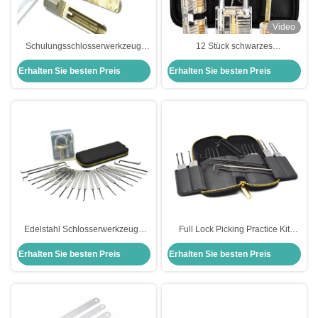
Video
Schulungsschlosserwerkzeug
12 Stück schwarzes
Baodean Schloss schnelle
Schlosserwerkzeug Schlosspick
Erhalten Sie besten Preis
Erhalten Sie besten Preis
Werkzeuge 4pcs Schloss Picking
Set Transparentes Schlosspick-
Set
Übungskit Werkzeuge
Edelstahl Schlosserwerkzeuge
Full Lock Picking Practice Kit
22pcs Auto Schloss Pick Set mit
Tools + Clear Lock für Echtzeit-
Erhalten Sie besten Preis
Erhalten Sie besten Preis
transparenten Praxis
Lernen
Vorhängeschloss