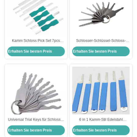
Kamm Schloss Pick Set 7pcs
Schlosser-Schlüssel-Schloss-
Labor Edelstahl Schließwerkzeug
Picking-Kit Schlosser-Schloss-
Erhalten Sie besten Preis
Erhalten Sie besten Preis
für Haus Schloss Picks
Pick-Set Schloss-Picking KLOM
mit Nummer
Universal Trial Keys für Schlosser
6 in 1 Kamm-Stil Edelstahl
benutzerdefinierte Schloss Pick
Schloss Pick-Sets für Anfänger
Erhalten Sie besten Preis
Erhalten Sie besten Preis
Set Werkzeug Schloss Picking 10
Beide Seiten