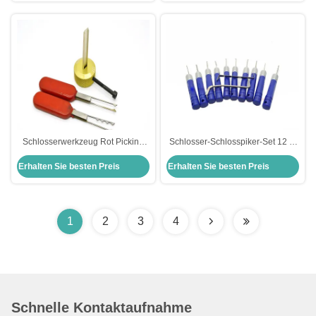
Schlosserwerkzeug Rot Picking
Schlosser-Schlosspiker-Set 12 in
Set Edelstahl Schloss Pick Set für
einem Schlosspiker-Set
Erhalten Sie besten Preis
Erhalten Sie besten Preis
den dritten VW
Schlossöffnungswerkzeuge
1
2
3
4
Schnelle Kontaktaufnahme