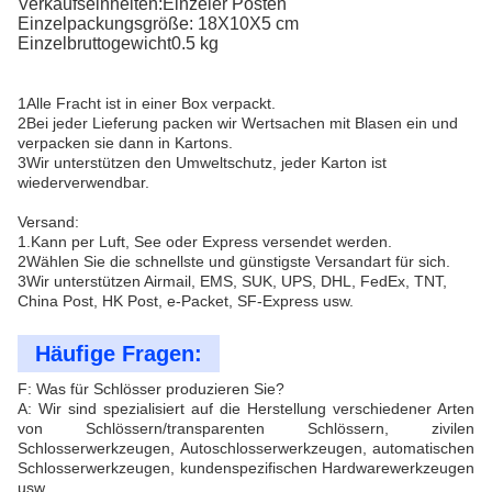
Verkaufseinheiten:Einzeler Posten
Einzelpackungsgröße: 18X10X5 cm
Einzelbruttogewicht0.5 kg
1Alle Fracht ist in einer Box verpackt.
2Bei jeder Lieferung packen wir Wertsachen mit Blasen ein und
verpacken sie dann in Kartons.
3Wir unterstützen den Umweltschutz, jeder Karton ist
wiederverwendbar.
Versand:
1.Kann per Luft, See oder Express versendet werden.
2Wählen Sie die schnellste und günstigste Versandart für sich.
3Wir unterstützen Airmail, EMS, SUK, UPS, DHL, FedEx, TNT,
China Post, HK Post, e-Packet, SF-Express usw.
Häufige Fragen:
F: Was für Schlösser produzieren Sie?
A: Wir sind spezialisiert auf die Herstellung verschiedener Arten
von Schlössern/transparenten Schlössern, zivilen
Schlosserwerkzeugen, Autoschlosserwerkzeugen, automatischen
Schlosserwerkzeugen, kundenspezifischen Hardwarewerkzeugen
usw.