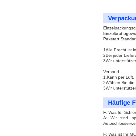
Verpacku
Einzelpackungsg
Einzelbruttogewi
Paketart:Standar
1Alle Fracht ist 
2Bei jeder Liefe
3Wir unterstütze
Versand:
1.Kann per Luft,
2Wählen Sie die 
3Wir unterstütze
Häufige F
F: Was für Schlö
A: Wir sind spe
Autoschlosserwe
F: Was ist Ihr 