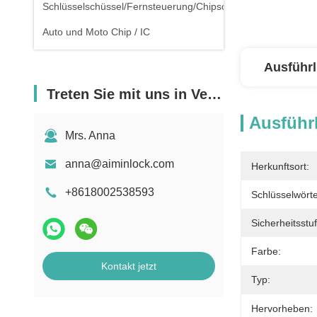
Schlüsselschüssel/Fernsteuerung/Chipschlüssel
Auto und Moto Chip / IC
Ausführl
Treten Sie mit uns in Verbindung
Ausführl
Mrs. Anna
anna@aiminlock.com
Herkunftsort:
+8618002538593
Schlüsselwörte
Sicherheitsstuf
Farbe:
Kontakt jetzt
Typ:
Hervorheben: