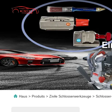
Ei
Haus
>
Produits
>
Zivile Schlosserwerkzeuge
>
Schlosser