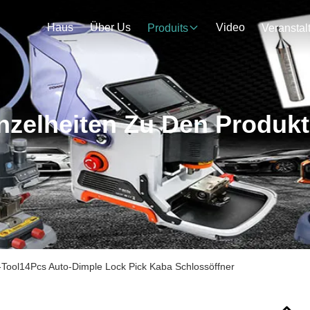
Haus
Über Us
Video
Produits
nzelheiten Zu Den Produk
-Tool14Pcs Auto-Dimple Lock Pick Kaba Schlossöffner