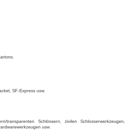
artons.
acket, SF-Express usw.
rn/transparenten Schlössern, zivilen Schlosserwerkzeugen,
 Hardwarewerkzeugen usw.