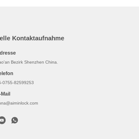
elle Kontaktaufnahme
dresse
ao'an Bezirk Shenzhen China.
elefon
6-0755-82599253
-Mail
nna@aiminlock.com