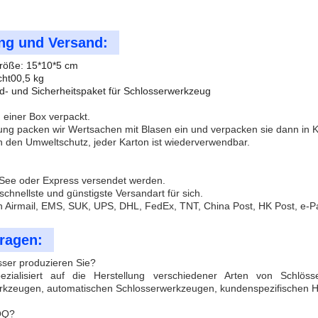
ng und Versand:
röße: 15*10*5 cm
cht00,5 kg
d- und Sicherheitspaket für Schlosserwerkzeug
in einer Box verpackt.
rung packen wir Wertsachen mit Blasen ein und verpacken sie dann in K
n den Umweltschutz, jeder Karton ist wiederverwendbar.
 See oder Express versendet werden.
schnellste und günstigste Versandart für sich.
n Airmail, EMS, SUK, UPS, DHL, FedEx, TNT, China Post, HK Post, e-P
ragen:
sser produzieren Sie?
zialisiert auf die Herstellung verschiedener Arten von Schlösse
rkzeugen, automatischen Schlosserwerkzeugen, kundenspezifischen
MOQ?