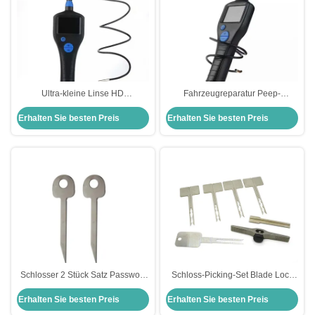
Ultra-kleine Linse HD
Fahrzeugreparatur Peep-
wasserdichtes Endoskop
Entriegelungswerkzeug Ultra-
Erhalten Sie besten Preis
Erhalten Sie besten Preis
Rohrleitungsdetektion Fahrzeug
kleine Linse
Schloss pick Set Reparatur Peep
Autoreparaturwerkzeug
Freischaltwerkzeug
Zivilschloss Peep-
Schlosserwerkzeug
Schlosser 2 Stück Satz Passwort
Schloss-Picking-Set Blade Lock
Vorhängeschloss freischalten
Schnellöffnungswerkzeug für
Erhalten Sie besten Preis
Erhalten Sie besten Preis
Werkzeuge Schlosser Schlüssel
zivile Schlosser
Schlosser Training Kit