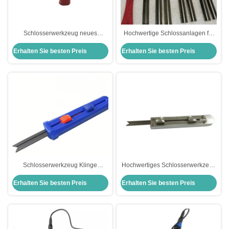
Schlosserwerkzeug neues
Hochwertige Schlossanlagen für
elektrisches Schloss-Pick-Gun-Kit
Schlosser
Erhalten Sie besten Preis
Erhalten Sie besten Preis
schnelles Entsperrwerkzeug
Schlosserwerkzeug Klinge
Hochwertiges Schlosserwerkzeug
Schloss Schloss Schließwerkzeug
Klinge
Erhalten Sie besten Preis
Erhalten Sie besten Preis
Schnellöffnungswerkzeug
Schlosseröffnungswerkzeug
Schnellöffnungswerkzeug