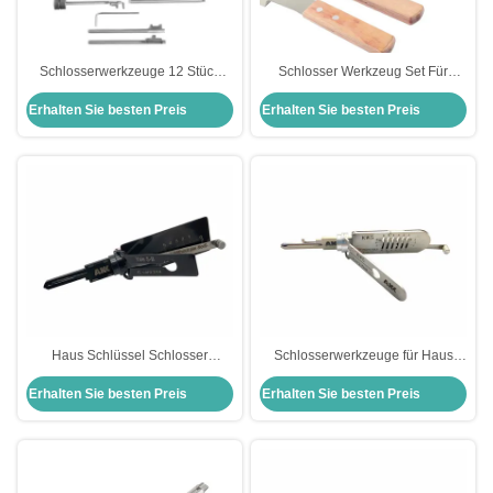
Schlosserwerkzeuge 12 Stück
Schlosser Werkzeug Set Für
Schlosserwerkzeuge für Tresore
Schlosser Praxis andere
Erhalten Sie besten Preis
Erhalten Sie besten Preis
Schlosspiker Set
Handwerkzeug Tür Schlitz Schnell
öffnen 4 Stück Set Of Insert Tool
Haus Schlüssel Schlosser
Schlosserwerkzeuge für Haus
Werkzeuge Yale-5-B 6-Pin 2-IN-1
zum Verkauf AKK Tool KW5 6-Pin
Erhalten Sie besten Preis
Erhalten Sie besten Preis
Pick für Yale Türschlösser AKK
2-in-1 Pick für Kwikset
Tools
Türschlösser