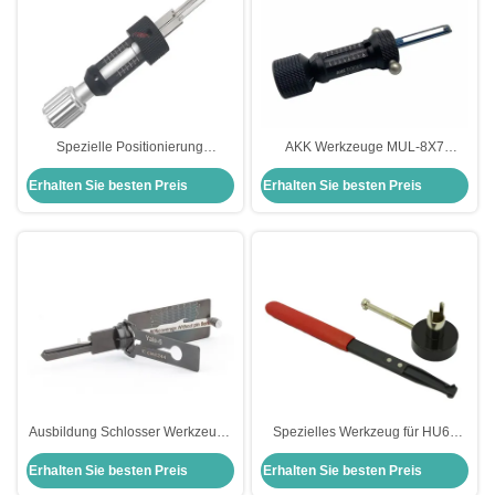
Spezielle Positionierung
AKK Werkzeuge MUL-8X7
Öffnungswerkzeug Schlosser
Flachschlüsselwerkzeug
Erhalten Sie besten Preis
Erhalten Sie besten Preis
Werkzeuge Klinge Schloss wählt
Schlosserwerkzeuge Schloss
Werkzeuge für ABUS CISA
wählt Werkzeuge
Ausbildung Schlosser Werkzeuge
Spezielles Werkzeug für HU66
Kit Lishi Werkzeuge Yale-5 Yale-6
Inner Groove Lock Pick
Erhalten Sie besten Preis
Erhalten Sie besten Preis
Cisa-5 Schloss Picking 2-IN-1
Schlosserwerkzeug
Pick
Schlosseröffner Schlosser Pick