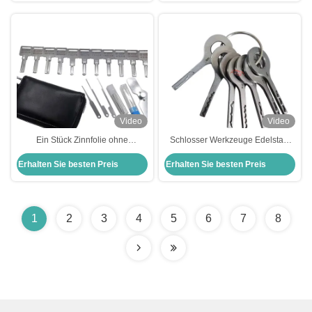
Set
Video
Video
Ein Stück Zinnfolie ohne
Schlosser Werkzeuge Edelstahl
Nadelsperre
HU66 Laser Track VAG Jiggler
Erhalten Sie besten Preis
Erhalten Sie besten Preis
Schnellöffnungswerkzeug (11
Schnellöffnen VAG Autotür
Stück) Schlosserwerkzeug-Set
Schloss Reparatur
1
2
3
4
5
6
7
8