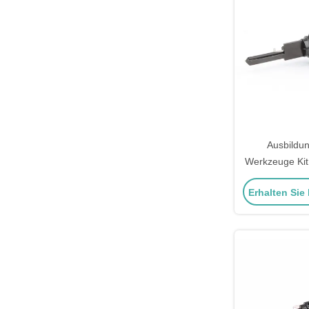
Ausbildu
Werkzeuge Kit
Yale-5 Yale-
Erhalten Sie
Picking 