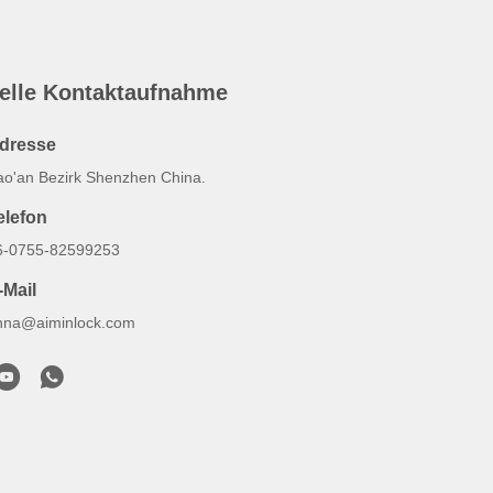
elle Kontaktaufnahme
dresse
ao'an Bezirk Shenzhen China.
elefon
6-0755-82599253
-Mail
nna@aiminlock.com