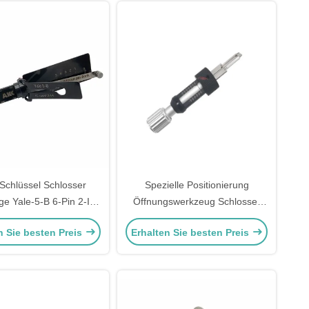
Schlüssel Schlosser
Spezielle Positionierung
e Yale-5-B 6-Pin 2-IN-
Öffnungswerkzeug Schlosser
für Yale Türschlösser
Werkzeuge Klinge Schloss wählt
n Sie besten Preis
Erhalten Sie besten Preis
AKK Tools
Werkzeuge für ABUS CISA