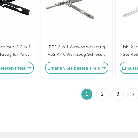
e Yale-5 2 in 1
R52 2 in 1 Auswahlwerkzeug
Lishi 2 
kzeug für Yale
R52 AKK Werkzeug Schlosser
Set R59
Schlosser sichere
Türöffnungswerkzeug
Lock Pi
 besten Preis
Erhalten Sie besten Preis
Erhalte
kzeuge
Heimisc
1
2
3