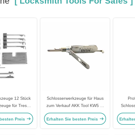
che
[ Locksmith Tools For Safes ]
kzeuge 12 Stück
Schlosserwerkzeuge für Haus
Pro
zeuge für Tresore
zum Verkauf AKK Tool KW5 6-
Schlos
spiker Set
Pin 2-in-1 Pick für Kwikset
Tresorsc
 besten Preis
Erhalten Sie besten Preis
Erhalte
Türschlösser
2