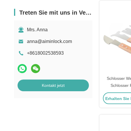
Treten Sie mit uns in Verbindung
Mrs. Anna
anna@aiminlock.com
+8618002538593
Schlosser W
Kontakt jetzt
Schlosser 
Handwerkze
Erhalten Sie
Schnell öffne
Inse