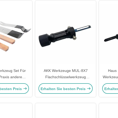
erkzeug Set Für
AKK Werkzeuge MUL-8X7
Haus 
Praxis andere
Flachschlüsselwerkzeug
Werkzeug
ug Tür Schlitz
Schlosserwerkzeuge Schloss
1 Pick 
 besten Preis
Erhalten Sie besten Preis
Erhalte
n 4 Stück Set Of
wählt Werkzeuge
rt Tool