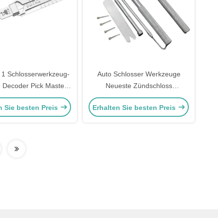
in 1 Schlosserwerkzeug-
Auto Schlosser Werkzeuge
 Decoder Pick Master
Neueste Zündschloss
ck Schlosserwerkzeuge
Entfernung Pin Tool Für Honda
n Sie besten Preis
Erhalten Sie besten Preis
he Öffnungswerkzeuge
Set Mexiko