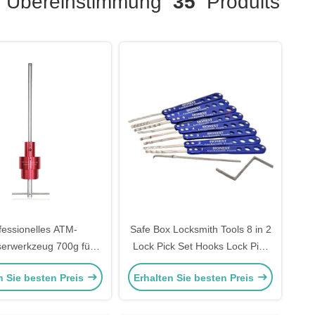
Übereinstimmung
35
Produits
fessionelles ATM-
Safe Box Locksmith Tools 8 in 2
serwerkzeug 700g für
Lock Pick Set Hooks Lock Pick
hlossreparatur Lagard
Set
n Sie besten Preis
Erhalten Sie besten Preis
212 2226 2270