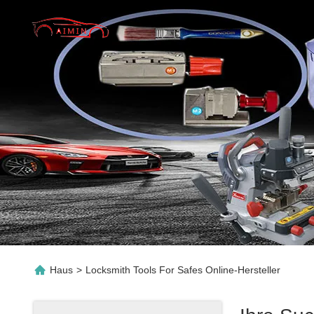
Haus
>
Locksmith Tools For Safes Online-Hersteller