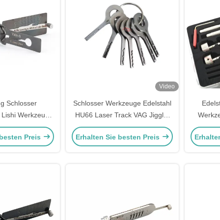
Video
ng Schlosser
Schlosser Werkzeuge Edelstahl
Edels
 Lishi Werkzeuge
HU66 Laser Track VAG Jiggler
Werkze
6 Cisa-5 Schloss
Schnellöffnen VAG Autotür
En
 besten Preis
Erhalten Sie besten Preis
Erhalte
2-IN-1 Pick
Schloss Reparatur