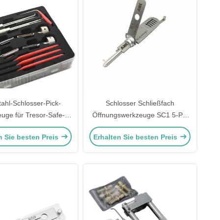
tahl-Schlosser-Pick-
Schlosser Schließfach
uge für Tresor-Safe-
Öffnungswerkzeuge SC1 5-Pin
triegelungs-Set
2-IN-1 Pick für Schlage
n Sie besten Preis
Erhalten Sie besten Preis
Türschlösser SC1